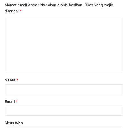
Alamat email Anda tidak akan dipublikasikan.
Ruas yang wajib
ditandai
*
K
o
m
e
n
t
a
Nama
*
r
*
Email
*
Situs Web