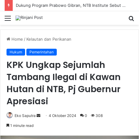
Dukung Program Prabowo Gibran, NTB Institute Sebut MBG dan Kopdes Solusi Percepatan Pembangunan Daerah 3T
Menu
S
fo
Home
/
Kelautan dan Perikanan
Hukum
Pemerintahan
KPK Ungkap Sejumlah
Tambang Ilegal di Kawan
Hutan di NTB, Pj Gubernur
Apresiasi
Eko Saputra
Send
4 Oktober 2024
0
308
an
1 minute read
email