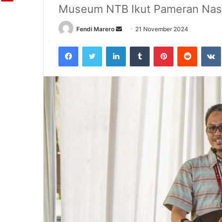
Museum NTB Ikut Pameran Nasi
Fendi Marero
Send
21 November 2024
an
Facebook
Twitter
LinkedIn
Tumblr
Pinterest
Reddit
email