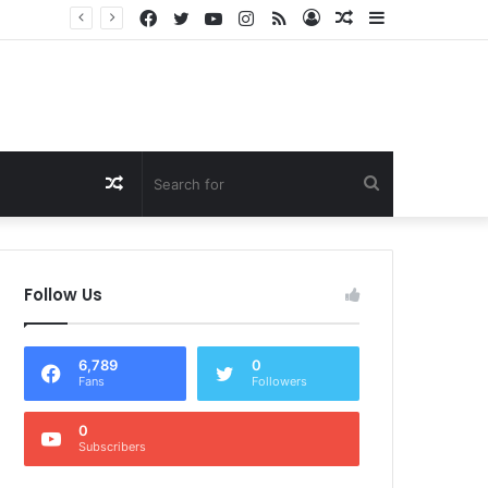
Facebook
Twitter
YouTube
Instagram
RSS
Log
Random
Sidebar
Dukung Program Prabowo Gibran, NTB Institute Sebut MBG dan Kopdes Solusi Percepatan Pembangunan Daerah 3T
In
Article
Random
Search
Article
for
Follow Us
6,789
0
Fans
Followers
0
Subscribers