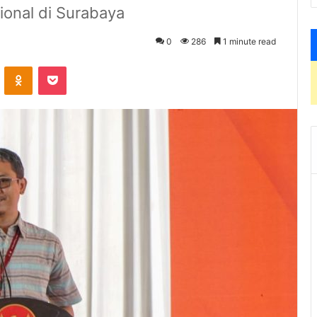
onal di Surabaya
0
286
1 minute read
VKontakte
Odnoklassniki
Pocket