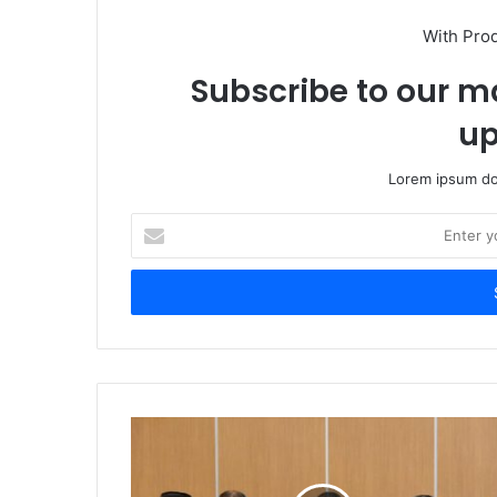
With Pro
Subscribe to our ma
up
Lorem ipsum dol
Enter
your
Email
address