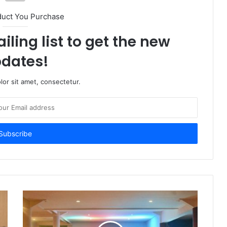
duct You Purchase
iling list to get the new
dates!
or sit amet, consectetur.