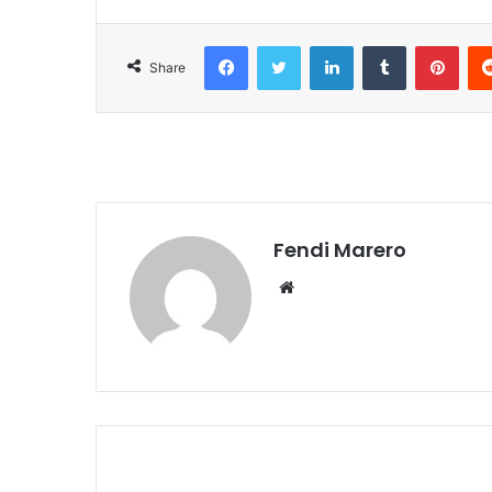
Facebook
Twitter
LinkedIn
Tumblr
Pint
Share
Fendi Marero
Website