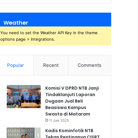
Weather
You need to set the Weather API Key in the theme
options page > Integrations.
Popular
Recent
Comments
Komisi V DPRD NTB Janji
Tindaklanjuti Laporan
Dugaan Jual Beli
Beasiswa Kampus
Swasta di Mataram
11 Juni 2025
Kadis Kominfotik NTB
Tekan Pentingnya CISRT