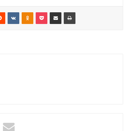
erest
Reddit
VKontakte
Odnoklassniki
Pocket
Share via Email
Print