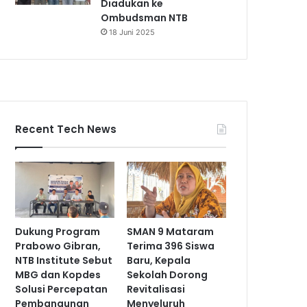
Diadukan ke
Ombudsman NTB
18 Juni 2025
Recent Tech News
Dukung Program
SMAN 9 Mataram
Prabowo Gibran,
Terima 396 Siswa
NTB Institute Sebut
Baru, Kepala
MBG dan Kopdes
Sekolah Dorong
Solusi Percepatan
Revitalisasi
Pembangunan
Menyeluruh