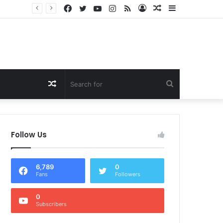
Facebook
Twitter
YouTube
Instagram
RSS
Log
Random
Sidebar
Dukung Program Prabowo Gibran, NTB Institute Sebut MBG dan Kopdes Solusi Percepatan Pembangunan Daerah 3T
In
Article
Random
Search
Article
for
Follow Us
6,789
0
Fans
Followers
0
Subscribers