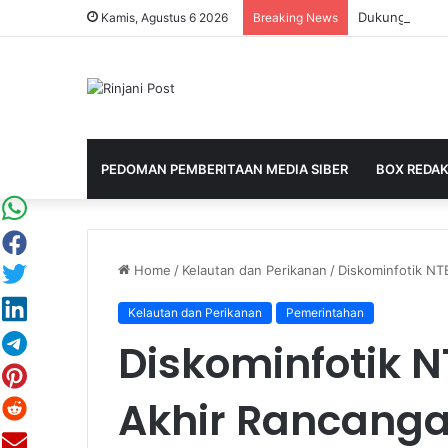
Kamis, Agustus 6 2026
Breaking News
PEDOMAN PEMBERITAAN MEDIA SIBER
BOX REDAK
Home
/
Kelautan dan Perikanan
/
Diskominfotik NT
Kelautan dan Perikanan
Pemerintahan
Diskominfotik N
Akhir Rancanga