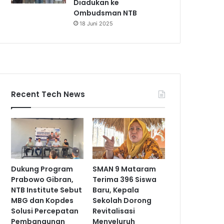
Diadukan ke
Ombudsman NTB
18 Juni 2025
Recent Tech News
Dukung Program
SMAN 9 Mataram
Prabowo Gibran,
Terima 396 Siswa
NTB Institute Sebut
Baru, Kepala
MBG dan Kopdes
Sekolah Dorong
Solusi Percepatan
Revitalisasi
Pembangunan
Menyeluruh