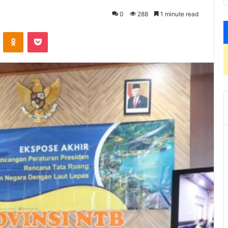
0
288
1 minute read
VKontakte
Odnoklassniki
Pocket