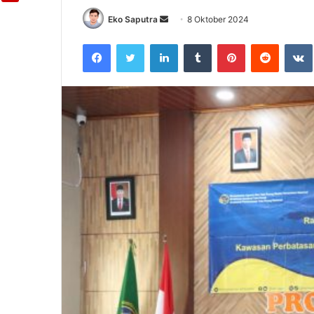
Eko Saputra
Send
8 Oktober 2024
an
Facebook
Twitter
LinkedIn
Tumblr
Pinterest
Reddit
email