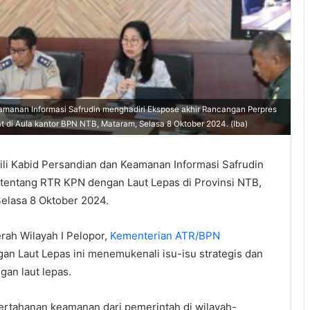
amanan Informasi Safrudin menghadiri Ekspose akhir Rancangan Perpres
 di Aula kantor BPN NTB, Mataram, Selasa 8 Oktober 2024. (Iba)
li Kabid Persandian dan Keamanan Informasi Safrudin
tentang RTR KPN dengan Laut Lepas di Provinsi NTB,
elasa 8 Oktober 2024.
rah Wilayah I Pelopor,
Kementerian ATR/BPN
n Laut Lepas ini menemukenali isu-isu strategis dan
an laut lepas.
ertahanan keamanan dari pemerintah di wilayah-