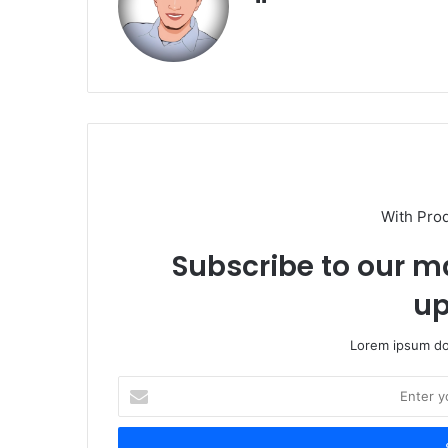
With Pro
Subscribe to our ma
up
Lorem ipsum dol
Enter
your
Email