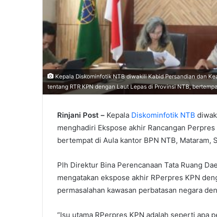
Kepala Diskominfotik NTB diwakili Kabid Persandian dan Ke
tentang RTR KPN dengan Laut Lepas di Provinsi NTB, bertempat
Rinjani Post –
Kepala
Diskominfotik NTB
diwaki
menghadiri Ekspose akhir Rancangan Perpres 
bertempat di Aula kantor BPN NTB, Mataram, S
Plh Direktur Bina Perencanaan Tata Ruang Dae
mengatakan ekspose akhir RPerpres KPN denga
permasalahan kawasan perbatasan negara deng
“Isu utama RPerpres KPN adalah seperti apa p