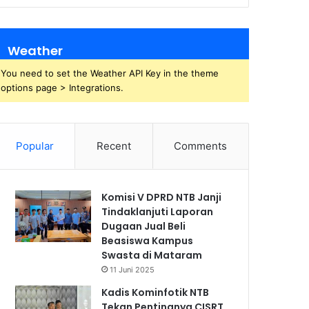
Weather
You need to set the Weather API Key in the theme
options page > Integrations.
Popular
Recent
Comments
Komisi V DPRD NTB Janji
Tindaklanjuti Laporan
Dugaan Jual Beli
Beasiswa Kampus
Swasta di Mataram
11 Juni 2025
Kadis Kominfotik NTB
Tekan Pentingnya CISRT