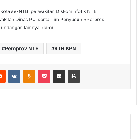
/Kota se-NTB, perwakilan Diskominfotik NTB
wakilan Dinas PU, serta Tim Penyusun RPerpres
undangan lainnya. (
Iam
)
Pemprov NTB
RTR KPN
erest
Reddit
VKontakte
Odnoklassniki
Pocket
Share via Email
Print