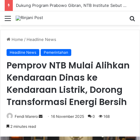
Dukung Program Prabowo Gibran, NTB Institute Sebut MBG dan Kopdes Solusi Percepatan Pembangunan Daerah 3T
Menu
S
fo
Home
/
Headline News
Headline News
Pemerintahan
Pemprov NTB Mulai Alihkan
Kendaraan Dinas ke
Kendaraan Listrik, Dorong
Transformasi Energi Bersih
Fendi Marero
Send
16 November 2025
0
168
an
2 minutes read
email