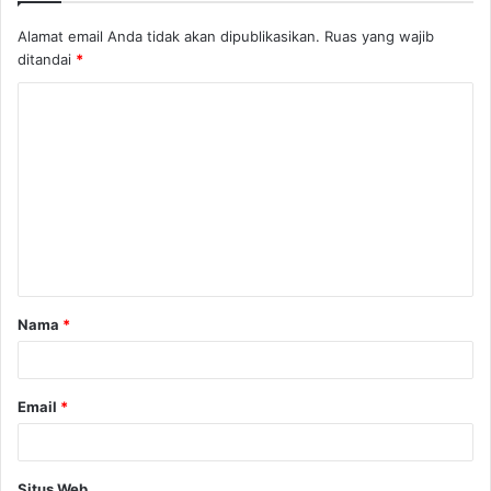
Alamat email Anda tidak akan dipublikasikan.
Ruas yang wajib
ditandai
*
K
o
m
e
n
t
a
Nama
*
r
*
Email
*
Situs Web