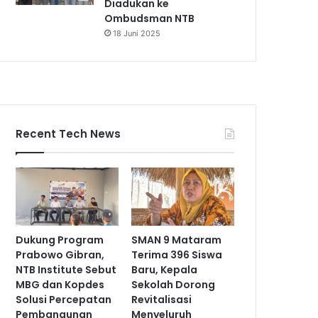
Diadukan ke
Ombudsman NTB
18 Juni 2025
Recent Tech News
Dukung Program
SMAN 9 Mataram
Prabowo Gibran,
Terima 396 Siswa
NTB Institute Sebut
Baru, Kepala
MBG dan Kopdes
Sekolah Dorong
Solusi Percepatan
Revitalisasi
Pembangunan
Menyeluruh