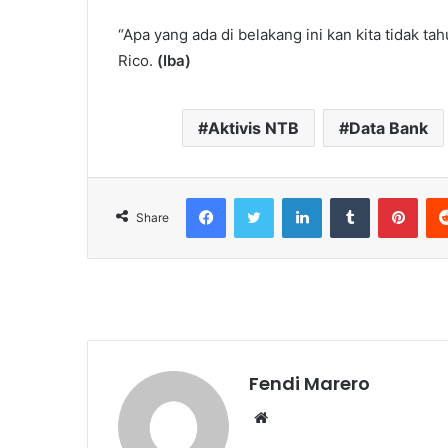
“Apa yang ada di belakang ini kan kita tidak tah
Rico.
(Iba)
Aktivis NTB
Data Bank
Facebook
Twitter
LinkedIn
Tumblr
Pint
Share
Fendi Marero
Website