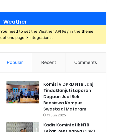
Weather
You need to set the Weather API Key in the theme
options page > Integrations.
Popular
Recent
Comments
Komisi V DPRD NTB Janji
Tindaklanjuti Laporan
Dugaan Jual Beli
Beasiswa Kampus
Swasta di Mataram
11 Juni 2025
Kadis Kominfotik NTB
Tekan Pentingnya CISRT