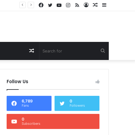
Facebook
Twitter
YouTube
Instagram
RSS
Log
Random
Sidebar
Dukung Program Prabowo Gibran, NTB Institute Sebut MBG dan Kopdes Solusi Percepatan Pembangunan Daerah 3T
In
Article
Random
Search
Article
for
Follow Us
6,789
0
Fans
Followers
0
Subscribers