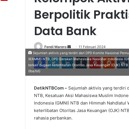
Berpolitik Prak
Data Bank
Fendi Marero
Send
11 Februari 2024
Sejumlah aktivis yang terdiri dari DPD Komite Nasional Pe
an
Facebook
Twitter
LinkedIn
Tumblr
Pinterest
Reddit
(KAMMI) NTB, DPD Gerakan Mahasiswa Nasional Indonesia (GM
email
terkait dugaan keterlibatan Otoritas Jasa Keuangan (OJK) NT
(Iba/Ist)
DetikNTBCom –
Sejumlah aktivis yang terdiri
NTB, Kesatuan Aksi Mahasiswa Muslim Indone
Indonesia (GMNI) NTB dan Himmah Nahdlatul W
keterlibatan Otoritas Jasa Keuangan (OJK) NT
rahasia perbankan.