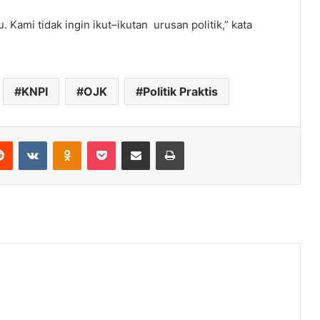
u. Kami tidak ingin ikut–ikutan urusan politik,” kata
KNPI
OJK
Politik Praktis
erest
Reddit
VKontakte
Odnoklassniki
Pocket
Share via Email
Print