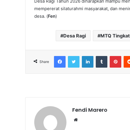
Desa Ragi Tahun 2026 diharapkan mampu menja
mempererat silaturahmi masyarakat, dan meni
desa. (
Fen
)
Desa Ragi
MTQ Tingkat
Facebook
Twitter
LinkedIn
Tumblr
Pint
Share
Fendi Marero
Website