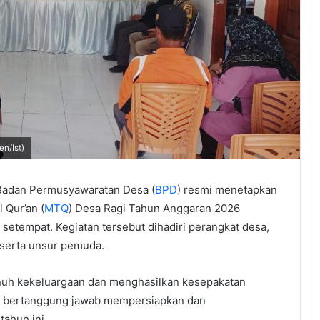
n/Ist)
adan Permusyawaratan Desa (
BPD
) resmi menetapkan
 Qur’an (
MTQ
) Desa Ragi Tahun Anggaran 2026
 setempat. Kegiatan tersebut dihadiri perangkat desa,
 serta unsur pemuda.
uh kekeluargaan dan menghasilkan kesepakatan
kan bertanggung jawab mempersiapkan dan
ahun ini.