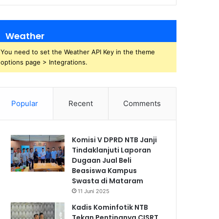
Weather
You need to set the Weather API Key in the theme
options page > Integrations.
Popular
Recent
Comments
Komisi V DPRD NTB Janji
Tindaklanjuti Laporan
Dugaan Jual Beli
Beasiswa Kampus
Swasta di Mataram
11 Juni 2025
Kadis Kominfotik NTB
Tekan Pentingnya CISRT