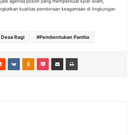
di agenda positif yang memperkuat syiar Islam,
ngkatkan kualitas pembinaan keagamaan di lingkungan
 Desa Ragi
Pembentukan Panitia
erest
Reddit
VKontakte
Odnoklassniki
Pocket
Share via Email
Print