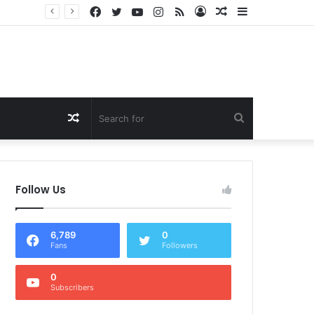
Facebook
Twitter
YouTube
Instagram
RSS
Log
Random
Sidebar
Dukung Program Prabowo Gibran, NTB Institute Sebut MBG dan Kopdes Solusi Percepatan Pembangunan Daerah 3T
In
Article
Random
Search
Article
for
Follow Us
6,789
0
Fans
Followers
0
Subscribers