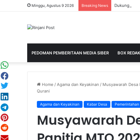
Minggu, Agustus 9 2026
Breaking News
PEDOMAN PEMBERITAAN MEDIA SIBER
BOX REDAK
Home
/
Agama dan Keyakinan
/
Musyawarah Desa R
Qurani
Agama dan Keyakinan
Kabar Desa
Pemerintahan
Musyawarah De
Panitia MTQ 202