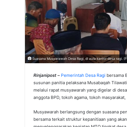
Suasana Musyarawah Desa Ragi, di aula kantor desa ragi. (Fe
Rinjanipost –
Pemerintah Desa Ragi
bersama B
susunan panitia pelaksana Musabaqah Tilawatil
melalui rapat musyawarah yang digelar di desa
anggota BPD, tokoh agama, tokoh masyarakat,
Musyawarah berlangsung dengan suasana pen
bersama terkait struktur kepanitiaan yang a
menyelenggarakan kegiatan MTQ tingkat desa t