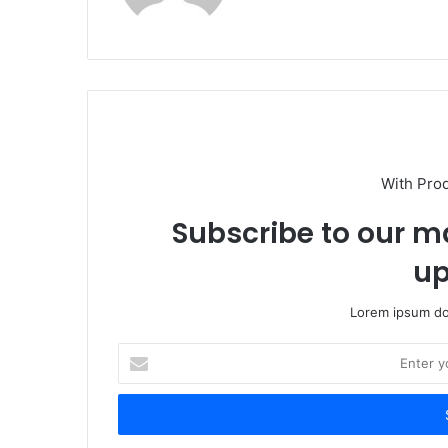
With Pro
Subscribe to our ma
up
Lorem ipsum dol
Enter
your
Email
address