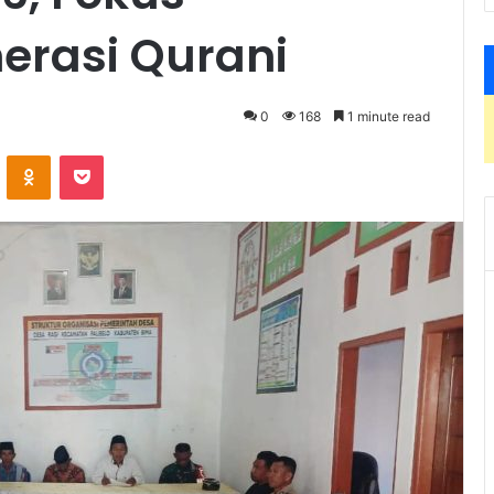
erasi Qurani
0
168
1 minute read
VKontakte
Odnoklassniki
Pocket