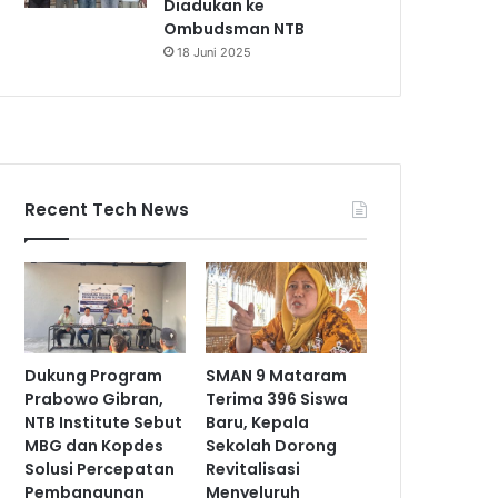
Diadukan ke
Ombudsman NTB
18 Juni 2025
Recent Tech News
Dukung Program
SMAN 9 Mataram
Prabowo Gibran,
Terima 396 Siswa
NTB Institute Sebut
Baru, Kepala
MBG dan Kopdes
Sekolah Dorong
Solusi Percepatan
Revitalisasi
Pembangunan
Menyeluruh