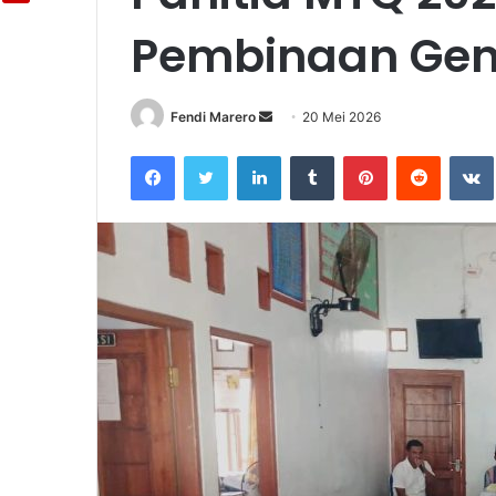
Pembinaan Gen
Fendi Marero
Send
20 Mei 2026
an
Facebook
Twitter
LinkedIn
Tumblr
Pinterest
Reddit
email