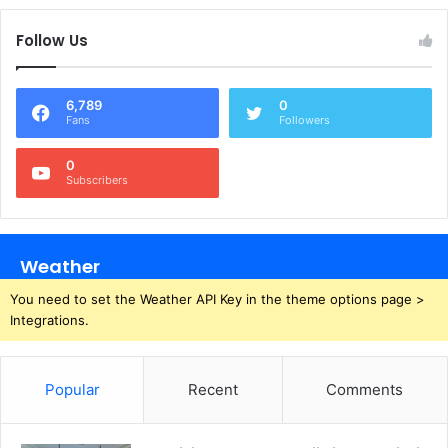
Follow Us
6,789
0
Fans
Followers
0
Subscribers
Weather
You need to set the Weather API Key in the theme options page >
Integrations.
Popular
Recent
Comments