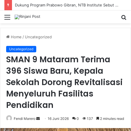
Dukung Program Prabowo Gibran, NTB Institute Sebut MBG dan Kopdes Solusi Percepatan Pembangunan Daerah 3T
Menu
S
fo
Home
/
Uncategorized
Uncategorized
SMAN 9 Mataram Terima
396 Siswa Baru, Kepala
Sekolah Dorong Revitalisasi
Menyeluruh Fasilitas
Pendidikan
Fendi Marero
Send
16 Juni 2026
0
137
2 minutes read
an