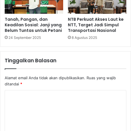
Tanah, Pangan, dan
NTB Perkuat Akses Laut ke
Keadilan Sosial: Janji yang
NTT, Target Jadi Simpul
Belum Tuntas untuk Petani
Transportasi Nasional
24 September 2025
8 Agustus 2025
Tinggalkan Balasan
Alamat email Anda tidak akan dipublikasikan.
Ruas yang wajib
ditandai
*
K
o
m
e
n