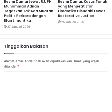
Resmi Damai Lewat RJ, PH
Resmi Damai, Kasus Tanah
Muhammad Adnan
yang Menjerat Efan
Tegaskan Tak Ada Muatan
Limantika Disudahi Lewat
Politik Perkara dengan
Restorative Justice
Efan Limantika
25 Januari 2026
27 Januari 2026
Tinggalkan Balasan
Alamat email Anda tidak akan dipublikasikan.
Ruas yang wajib
ditandai
*
K
o
m
e
n