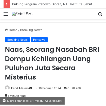
Dukung Program Prabowo Gibran, NTB Institute Sebut MBG dan Kopdes Solusi Percepatan Pembangunan Daerah 3T
Menu
S
fo
Home
/
Breaking News
Breaking News
Peristiwa
Naas, Seorang Nasabah BRI
Dompu Kehilangan Uang
Puluhan Juta Secara
Misterius
Fendi Marero
Send
18 Februari 2024
0
266
an
1 minute read
email
Ilustrasi transaksi BRI melalui ATM. (Iba/Ist)