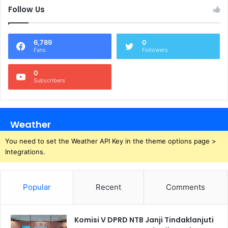
Follow Us
6,789
0
Fans
Followers
0
Subscribers
Weather
You need to set the Weather API Key in the theme options page >
Integrations.
Popular
Recent
Comments
Komisi V DPRD NTB Janji Tindaklanjuti