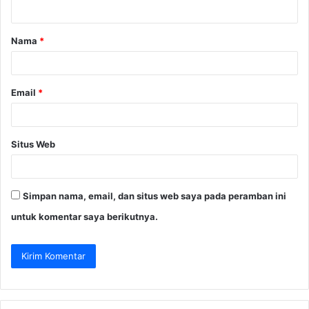
t
a
Nama
*
r
*
Email
*
Situs Web
Simpan nama, email, dan situs web saya pada peramban ini
untuk komentar saya berikutnya.