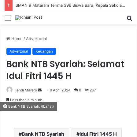
SMAN 9 Mataram Terima 396 Siswa Baru, Kepala Sekolah Dorong Revitalisasi Menyeluruh Fasilitas Pendidikan
Menu
S
fo
Home
/
Advertorial
Advertorial
Keuangan
Bank NTB Syariah: Selamat
Idul Fitri 1445 H
Fendi Marero
Send
9 April 2024
0
267
an
Less than a minute
email
Bank NTB Syariah. (Iba/Ist)
Bank NTB Syariah
Idul Fitri 1445 H