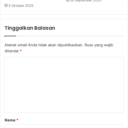
26 September 2025
3 Oktober 2025
Tinggalkan Balasan
Alamat email Anda tidak akan dipublikasikan.
Ruas yang wajib
ditandai
*
K
o
m
e
n
t
a
Nama
*
r