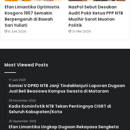
Efan Limantika Optimistis
NasPol Sebut Desakan
Kosgoro 1957 Semakin
Audit Pokir Ketua PPP NTB
Berpengaruh di Bawah
Muzihir Sarat Muatan
Sari Yuliati
Politik
6 Juni 2026
31 Mei 2026
Most Viewed Posts
11 Juni 2025
Komisi V DPRD NTB Janji Tindaklanjuti Laporan Dugaan
Jual Beli Beasiswa Kampus Swasta di Mataram
29 November 2024
Kadis Kominfotik NTB Tekan Pentingnya CISRT di
Seluruh Kabupaten/Kota
20 September 2025
Efan Limantika Ungkap Dugaan Rekayasa Sengketa