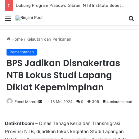
SMAN 9 Mataram Terima 396 Siswa Baru, Kepala Sekolah Dorong Revitalisasi Menyeluruh Fasilitas Pendidikan
Menu
S
fo
Home
/
Kelautan dan Perikanan
Pemerintahan
BPS Jadikan Disnakertras
NTB Lokus Studi Lapang
Diklat Kepemimpinan
Fendi Marero
Send
13 Mei 2024
0
305
4 minutes read
an
email
Detikntbcom –
Dinas Tenaga Kerja dan Transmigrasi
Provinsi NTB, dijadikan lokus kegiatan Studi Lapangan