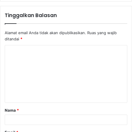
Tinggalkan Balasan
Alamat email Anda tidak akan dipublikasikan.
Ruas yang wajib
ditandai
*
K
o
m
e
n
t
a
Nama
*
r
*