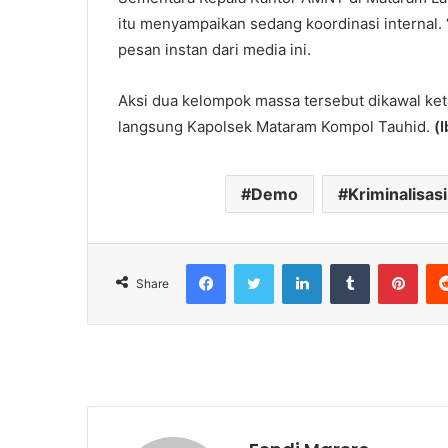
itu menyampaikan sedang koordinasi internal. 
pesan instan dari media ini.
Aksi dua kelompok massa tersebut dikawal keta
langsung Kapolsek Mataram Kompol Tauhid.
(I
Demo
Kriminalisasi
Facebook
Twitter
LinkedIn
Tumblr
Pint
Share