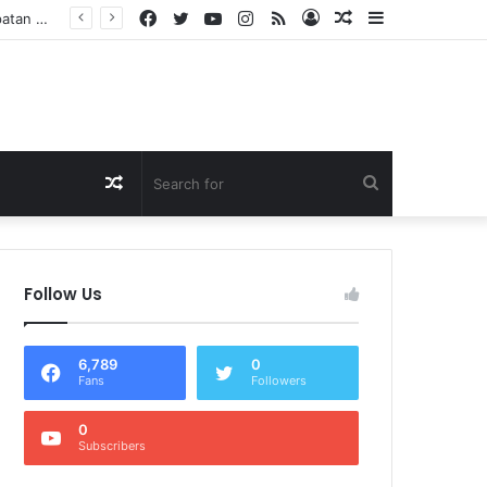
Facebook
Twitter
YouTube
Instagram
RSS
Log
Random
Sidebar
Dukung Program Prabowo Gibran, NTB Institute Sebut MBG dan Kopdes Solusi Percepatan Pembangunan Daerah 3T
In
Article
Random
Search
Article
for
Follow Us
6,789
0
Fans
Followers
0
Subscribers