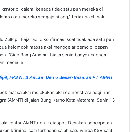
antor di dalam, kenapa tidak satu pun mereka di
idemo atau mereka sengaja hilang,” teriak salah satu
ulkipli Fajariadi dikonfirmasi soal tidak ada satu pun
t dua kelompok massa aksi menggelar demo di depan
an. “Siap Bang Amman. biasa senin banyak agenda
an media ini.
 Sipil, FPS NTB Ancam Demo Besar-Besaran PT AMNT
pok massa aksi melakukan aksi demonstrasi begiliran
ra (AMNT) di jalan Bung Karno Kota Mataram, Senin 13
pala kantor AMNT untuk dicopot. Desakan pencopotan
ukan kriminalisasi terhadap salah satu warga KSB saat