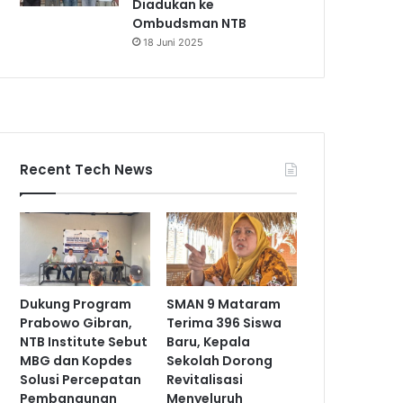
Diadukan ke
Ombudsman NTB
18 Juni 2025
Recent Tech News
Dukung Program
SMAN 9 Mataram
Prabowo Gibran,
Terima 396 Siswa
NTB Institute Sebut
Baru, Kepala
MBG dan Kopdes
Sekolah Dorong
Solusi Percepatan
Revitalisasi
Pembangunan
Menyeluruh