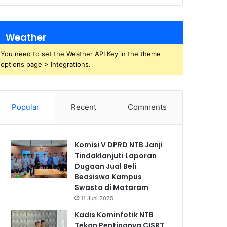
Weather
You need to set the Weather API Key in the theme
options page > Integrations.
Popular
Recent
Comments
Komisi V DPRD NTB Janji
Tindaklanjuti Laporan
Dugaan Jual Beli
Beasiswa Kampus
Swasta di Mataram
11 Juni 2025
Kadis Kominfotik NTB
Tekan Pentingnya CISRT