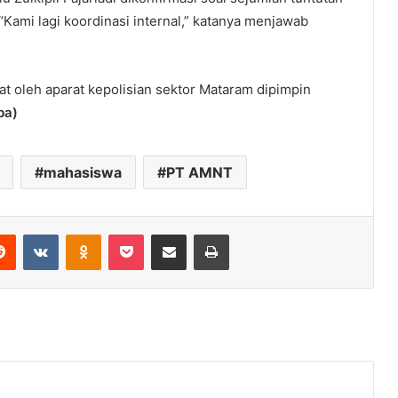
“Kami lagi koordinasi internal,” katanya menjawab
t oleh aparat kepolisian sektor Mataram dipimpin
ba)
mahasiswa
PT AMNT
erest
Reddit
VKontakte
Odnoklassniki
Pocket
Share via Email
Print