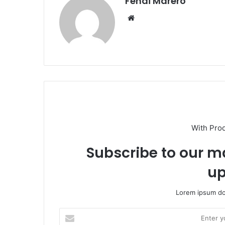
Fendi Marero
Website
With Pro
Subscribe to our ma
up
Lorem ipsum dol
Enter
your