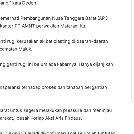
ang,” kata Deden.
 Pemerhati Pembangunan Nusa Tenggara Barat (AP3
 kantor PT AMNT perwakilan Mataram itu.
 rugi kerusakan akibat blasting di daerah-daerah
camatan Maluk.
ng ganti rugi ini belum ada kabarnya. Hanya dijanjikan
ansparansi terhadap proses dan tahapan pergantian
arat untuk segera melakukan pressure dan meninjau
akat,” desak Korlap Aksi Aris Firdaus.
Zulkipli Fajariadi dikonfirmasi soal sejumlah tuntutan