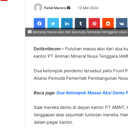
Fendi Marero
Send
13 Mei 2024
an
Facebook
Twitter
LinkedIn
Tumblr
Pinterest
Reddit
email
Seorang massa aksi dari dua kubu berbeda menggelar orasi d
Detikntbcom –
Puluhan massa aksi dari dua k
kantor PT Amman Mineral Nusa Tenggara (AMN
Dua kelompok pendemo tersebut yaitu Front P
Aliansi Pemuda Pemerhati Pembangunan Nusa
Baca juga:
Dua Kelompok Massa Aksi Demo P
Saat mereka demo di depan kantor PT AMNT, 
tanggapan atas sejumlah tuntutan mereka. Hany
dalam pagar kantor.