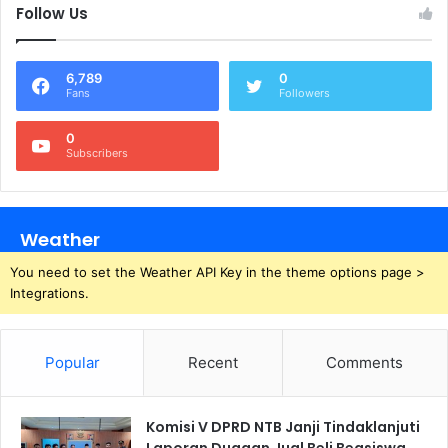
Follow Us
6,789
0
Fans
Followers
0
Subscribers
Weather
You need to set the Weather API Key in the theme options page >
Integrations.
Popular
Recent
Comments
Komisi V DPRD NTB Janji Tindaklanjuti
Laporan Dugaan Jual Beli Beasiswa