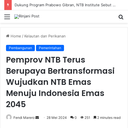
Dukung Program Prabowo Gibran, NTB Institute Sebut MBG dan Kopdes Solusi Percepatan Pembangunan Daerah 3T
Menu
S
fo
Home
/
Kelautan dan Perikanan
Pembangunan
Pemerintahan
Pemprov NTB Terus
Berupaya Bertransformasi
Wujudkan NTB Emas
Menuju Indonesia Emas
2045
Fendi Marero
Send
28 Mei 2024
0
251
2 minutes read
an