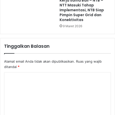
Kerja sama Bali – NTB –
NTT Masuki Tahap
Implementasi, NTB Siap
Pimpin Super Grid dan
Konektivitas
9 Maret 2026
Tinggalkan Balasan
Alamat email Anda tidak akan dipublikasikan.
Ruas yang wajib
ditandai
*
K
o
m
e
n
t