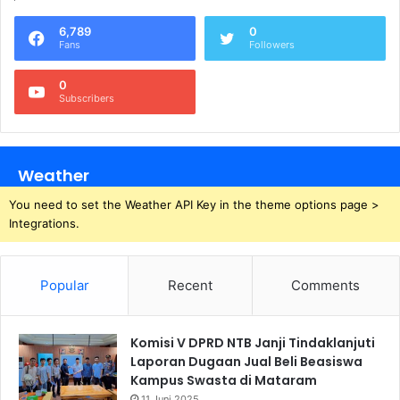
6,789
0
Fans
Followers
0
Subscribers
Weather
You need to set the Weather API Key in the theme options page >
Integrations.
Popular
Recent
Comments
Komisi V DPRD NTB Janji Tindaklanjuti
Laporan Dugaan Jual Beli Beasiswa
Kampus Swasta di Mataram
11 Juni 2025