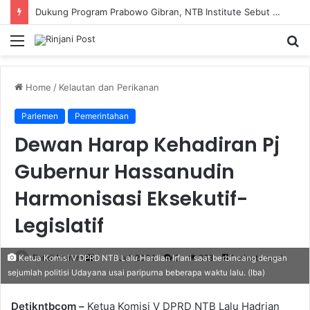
Dukung Program Prabowo Gibran, NTB Institute Sebut MBG dan Kopdes Solusi Percepatan Pembangunan Daerah 3T
Menu
S
fo
Home
/
Kelautan dan Perikanan
Parlemen
Pemerintahan
Dewan Harap Kehadiran Pj
Gubernur Hassanudin
Harmonisasi Eksekutif-
Legislatif
Fendi Marero
Send
1 Juli 2024
0
263
1 minute read
Ketua Komisi V DPRD NTB Lalu Hardian Irfani saat berbincang dengan
sejumlah politisi Udayana usai paripurna beberapa waktu lalu. (Iba)
an
email
Detikntbcom –
Ketua Komisi V DPRD NTB Lalu Hadrian