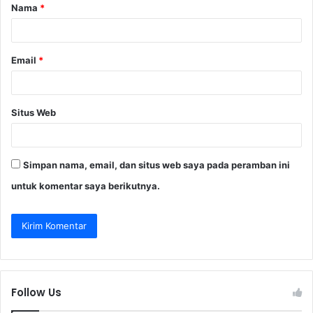
Nama
*
r
*
Email
*
Situs Web
Simpan nama, email, dan situs web saya pada peramban ini
untuk komentar saya berikutnya.
Follow Us