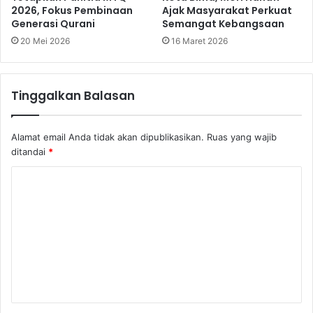
2026, Fokus Pembinaan
Ajak Masyarakat Perkuat
Generasi Qurani
Semangat Kebangsaan
20 Mei 2026
16 Maret 2026
Tinggalkan Balasan
Alamat email Anda tidak akan dipublikasikan.
Ruas yang wajib
ditandai
*
K
o
m
e
n
t
a