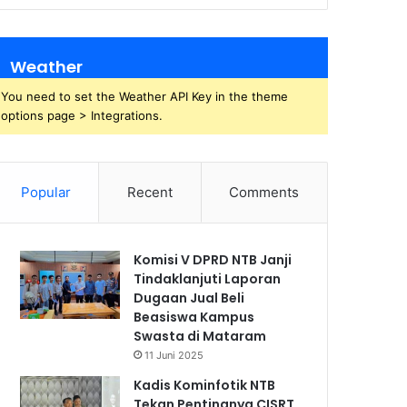
Weather
You need to set the Weather API Key in the theme
options page > Integrations.
Popular
Recent
Comments
Komisi V DPRD NTB Janji
Tindaklanjuti Laporan
Dugaan Jual Beli
Beasiswa Kampus
Swasta di Mataram
11 Juni 2025
Kadis Kominfotik NTB
Tekan Pentingnya CISRT