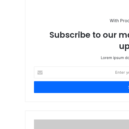
With Pro
Subscribe to our ma
up
Lorem ipsum dol
Enter
your
Email
address