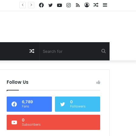
Facebook
Twitter
YouTube
Instagram
RSS
Log
Random
Sidebar
Dukung Program Prabowo Gibran, NTB Institute Sebut MBG dan Kopdes Solusi Percepatan Pembangunan Daerah 3T
In
Article
Random
Search
Article
for
Follow Us
6,789
0
Fans
Followers
0
Subscribers