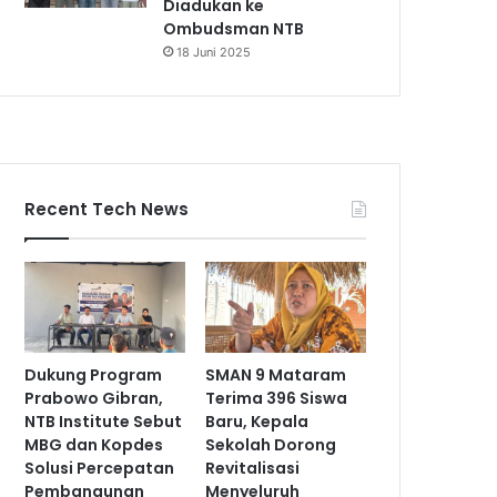
Diadukan ke
Ombudsman NTB
18 Juni 2025
Recent Tech News
Dukung Program
SMAN 9 Mataram
Prabowo Gibran,
Terima 396 Siswa
NTB Institute Sebut
Baru, Kepala
MBG dan Kopdes
Sekolah Dorong
Solusi Percepatan
Revitalisasi
Pembangunan
Menyeluruh