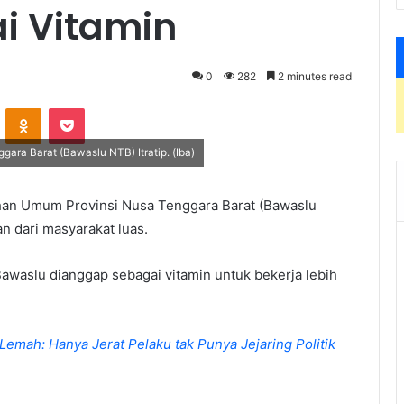
i Vitamin
0
282
2 minutes read
VKontakte
Odnoklassniki
Pocket
ra Barat (Bawaslu NTB) Itratip. (Iba)
an Umum Provinsi Nusa Tenggara Barat (Bawaslu
n dari masyarakat luas.
a Bawaslu dianggap sebagai vitamin untuk bekerja lebih
emah: Hanya Jerat Pelaku tak Punya Jejaring Politik