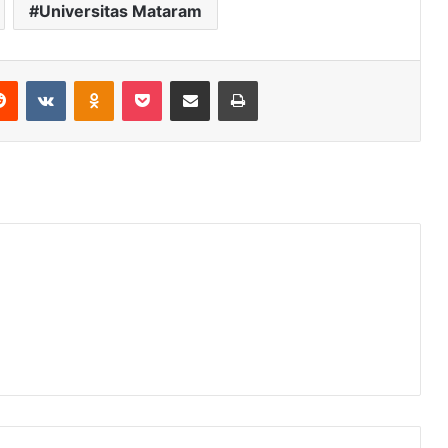
Universitas Mataram
erest
Reddit
VKontakte
Odnoklassniki
Pocket
Share via Email
Print