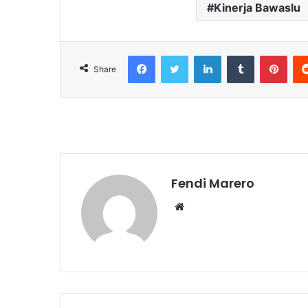
Kinerja Bawaslu
Facebook
Twitter
LinkedIn
Tumblr
Pint
Share
Fendi Marero
Website