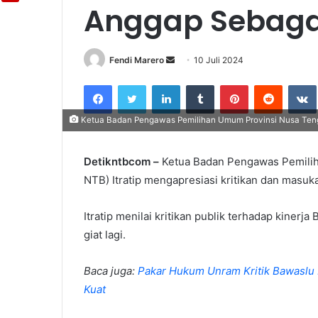
Anggap Sebaga
Fendi Marero
Send
10 Juli 2024
an
Facebook
Twitter
LinkedIn
Tumblr
Pinterest
Reddit
email
Ketua Badan Pengawas Pemilihan Umum Provinsi Nusa Tengga
Detikntbcom –
Ketua Badan Pengawas Pemilih
NTB) Itratip mengapresiasi kritikan dan masuka
Itratip menilai kritikan publik terhadap kinerj
giat lagi.
Baca juga:
Pakar Hukum Unram Kritik Bawaslu L
Kuat