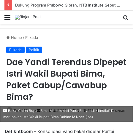
Dukung Program Prabowo Gibran, NTB Institute Sebut MBG dan Kopdes Solusi Percepatan Pembangunan Daerah 3T
Menu
S
fo
Home
/
Pilkada
Pilkada
Politik
Dae Yandi Terendus Dipepet
Istri Wakil Bupati Bima,
Paket Cabup/Cawabup
Bima?
Fendi Marero
Send
16 Juli 2024
0
273
2 minutes read
Bakal Calon Bupati Bima Muhammad Putra Feriyandi - Rostiati Dahlan
merupakan istri Wakil Bupati Bima Dahlan M Noer. (Iba)
an
email
Detikntbcom –
Konsolidasi yang bakal digelar Partai