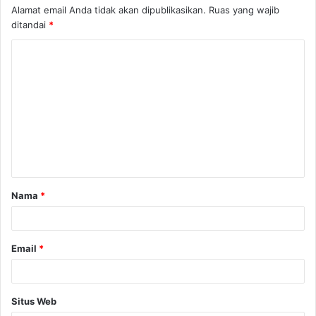
Alamat email Anda tidak akan dipublikasikan.
Ruas yang wajib
ditandai
*
K
o
m
e
n
t
a
Nama
*
r
*
Email
*
Situs Web