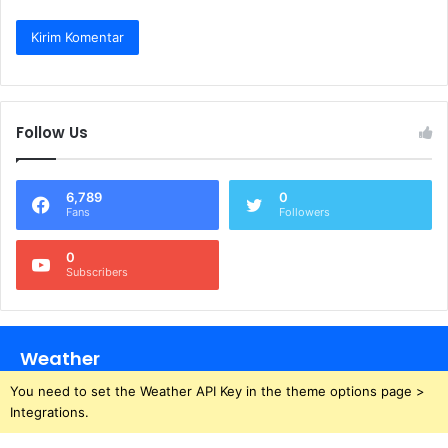
Follow Us
6,789
0
Fans
Followers
0
Subscribers
Weather
You need to set the Weather API Key in the theme options page >
Integrations.