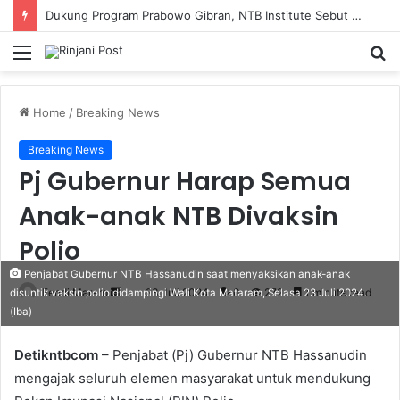
SMAN 9 Mataram Terima 396 Siswa Baru, Kepala Sekolah Dorong Revitalisasi Menyeluruh Fasilitas Pendidikan
Menu
S
fo
Home
/
Breaking News
Breaking News
Pj Gubernur Harap Semua
Anak-anak NTB Divaksin
Polio
Penjabat Gubernur NTB Hassanudin saat menyaksikan anak-anak
Fendi Marero
Send
23 Juli 2024
0
272
1 minute read
disuntik vaksin polio didampingi Wali Kota Mataram, Selasa 23 Juli 2024.
(Iba)
an
email
Detikntbcom
– Penjabat (Pj) Gubernur NTB Hassanudin
mengajak seluruh elemen masyarakat untuk mendukung