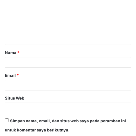
m
e
n
t
a
Nama
*
r
*
Email
*
Situs Web
Simpan nama, email, dan situs web saya pada peramban ini
untuk komentar saya berikutnya.