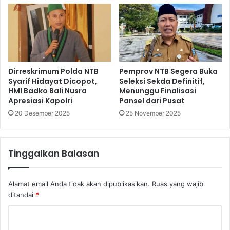
Dirreskrimum Polda NTB
Pemprov NTB Segera Buka
Syarif Hidayat Dicopot,
Seleksi Sekda Definitif,
HMI Badko Bali Nusra
Menunggu Finalisasi
Apresiasi Kapolri
Pansel dari Pusat
20 Desember 2025
25 November 2025
Tinggalkan Balasan
Alamat email Anda tidak akan dipublikasikan.
Ruas yang wajib
ditandai
*
K
o