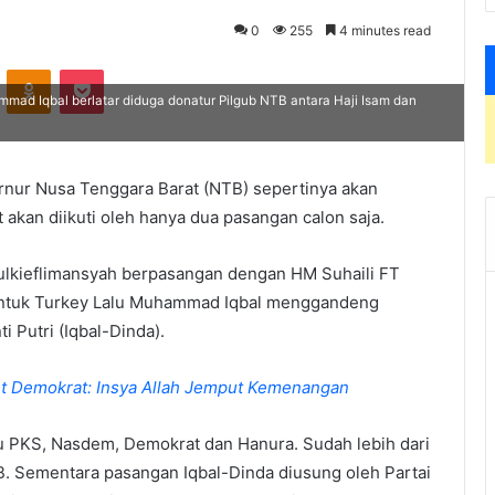
0
255
4 minutes read
VKontakte
Odnoklassniki
Pocket
ad Iqbal berlatar diduga donatur Pilgub NTB antara Haji Isam dan
rnur Nusa Tenggara Barat (NTB) sepertinya akan
 akan diikuti oleh hanya dua pasangan calon saja.
Zulkieflimansyah berpasangan dengan HM Suhaili FT
 untuk Turkey Lalu Muhammad Iqbal menggandeng
 Putri (Iqbal-Dinda).
et Demokrat: Insya Allah Jemput Kemenangan
tu PKS, Nasdem, Demokrat dan Hanura. Sudah lebih dari
 Sementara pasangan Iqbal-Dinda diusung oleh Partai