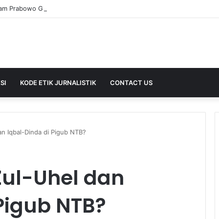
SI
KODE ETIK JURNALISTIK
CONTACT US
an Iqbal-Dinda di Pigub NTB?
Zul-Uhel dan
Pigub NTB?