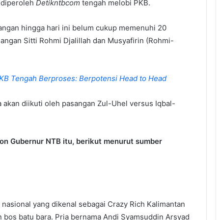
 diperoleh
Detikntbcom
tengah melobi PKB.
uangan hingga hari ini belum cukup memenuhi 20
gan Sitti Rohmi Djalillah dan Musyafirin (Rohmi-
PKB Tengah Berproses: Berpotensi Head to Head
akan diikuti oleh pasangan Zul-Uhel versus Iqbal-
lon Gubernur NTB itu, berikut menurut sumber
 nasional yang dikenal sebagai Crazy Rich Kalimantan
an bos batu bara. Pria bernama Andi Syamsuddin Arsyad