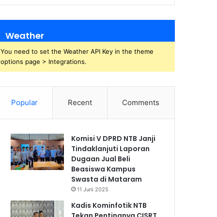
Weather
You need to set the Weather API Key in the theme
options page > Integrations.
Popular
Recent
Comments
Komisi V DPRD NTB Janji
Tindaklanjuti Laporan
Dugaan Jual Beli
Beasiswa Kampus
Swasta di Mataram
11 Juni 2025
Kadis Kominfotik NTB
Tekan Pentingnya CISRT