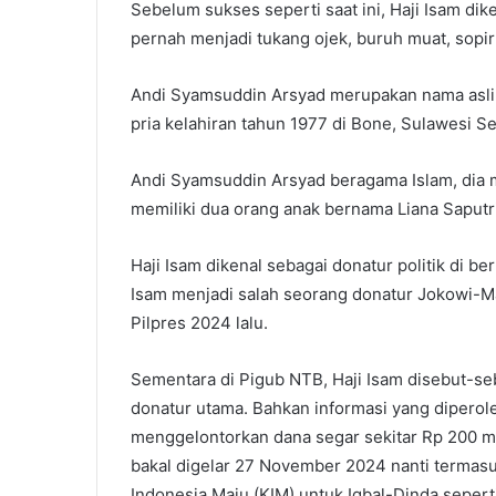
Sebelum sukses seperti saat ini, Haji Isam dik
pernah menjadi tukang ojek, buruh muat, sopi
Andi Syamsuddin Arsyad merupakan nama asli p
pria kelahiran tahun 1977 di Bone, Sulawesi Se
Andi Syamsuddin Arsyad beragama Islam, dia me
memiliki dua orang anak bernama Liana Saputr
Haji Isam dikenal sebagai donatur politik di b
Isam menjadi salah seorang donatur Jokowi-Ma
Pilpres 2024 lalu.
Sementara di Pigub NTB, Haji Isam disebut-s
donatur utama. Bahkan informasi yang dipero
menggelontorkan dana segar sekitar Rp 200 m
bakal digelar 27 November 2024 nanti termasuk
Indonesia Maju (KIM) untuk Iqbal-Dinda sepe