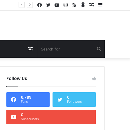
Facebook
Twitter
YouTube
Instagram
RSS
Log
Random
Sidebar
Dukung Program Prabowo Gibran, NTB Institute Sebut MBG dan Kopdes Solusi Percepatan Pembangunan Daerah 3T
In
Article
Random
Search
Article
for
Follow Us
6,789
0
Fans
Followers
0
Subscribers