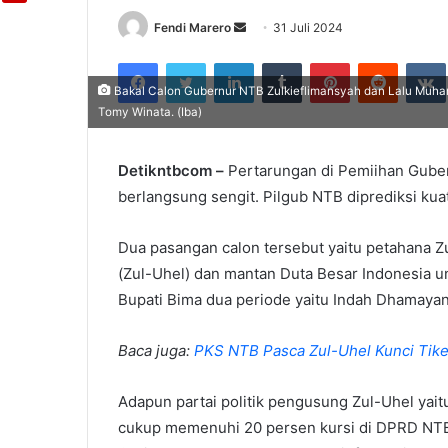
Fendi Marero
Send
31 Juli 2024
an
Facebook
Twitter
LinkedIn
Tumblr
Pinterest
Reddit
email
Bakal Calon Gubernur NTB Zulkieflimansyah dan Lalu Muhamm
Tomy Winata. (Iba)
Detikntbcom –
Pertarungan di Pemiihan Gube
berlangsung sengit. Pilgub NTB diprediksi kuat
Dua pasangan calon tersebut yaitu petahana 
(Zul-Uhel) dan mantan Duta Besar Indonesia
Bupati Bima dua periode yaitu Indah Dhamayanti
Baca juga:
PKS NTB Pasca Zul-Uhel Kunci Tik
Adapun partai politik pengusung Zul-Uhel yai
cukup memenuhi 20 persen kursi di DPRD NTB.