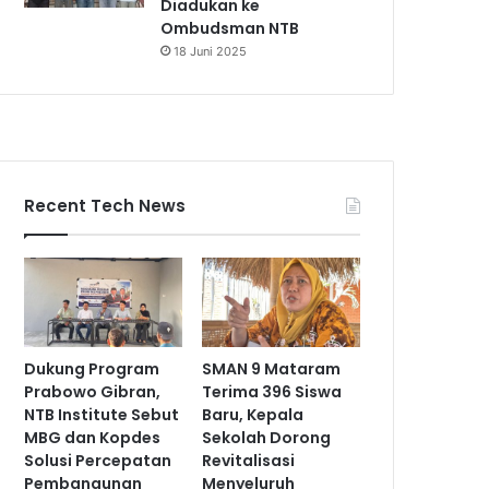
Diadukan ke
Ombudsman NTB
18 Juni 2025
Recent Tech News
Dukung Program
SMAN 9 Mataram
Prabowo Gibran,
Terima 396 Siswa
NTB Institute Sebut
Baru, Kepala
MBG dan Kopdes
Sekolah Dorong
Solusi Percepatan
Revitalisasi
Pembangunan
Menyeluruh