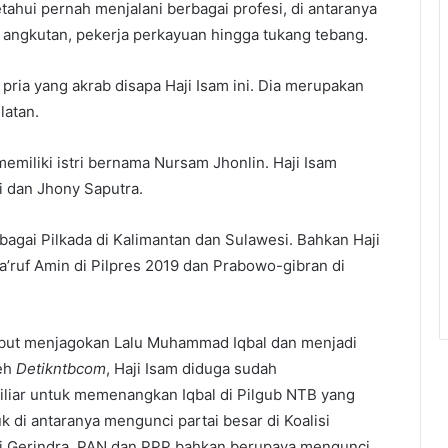
etahui pernah menjalani berbagai profesi, di antaranya
r angkutan, pekerja perkayuan hingga tukang tebang.
ria yang akrab disapa Haji Isam ini. Dia merupakan
latan.
miliki istri bernama Nursam Jhonlin. Haji Isam
i dan Jhony Saputra.
erbagai Pilkada di Kalimantan dan Sulawesi. Bahkan Haji
’ruf Amin di Pilpres 2019 dan Prabowo-gibran di
ebut menjagokan Lalu Muhammad Iqbal dan menjadi
leh
Detikntbcom
, Haji Isam diduga sudah
iliar untuk memenangkan Iqbal di Pilgub NTB yang
 di antaranya mengunci partai besar di Koalisi
rti Gerindra, PAN dan PPP bahkan berupaya mengunci