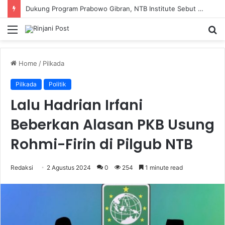
Dukung Program Prabowo Gibran, NTB Institute Sebut MBG dan Kopdes Solusi Percepatan Pembangunan Daerah 3T
Menu
S
fo
Home
/
Pilkada
Pilkada
Politik
Lalu Hadrian Irfani
Beberkan Alasan PKB Usung
Rohmi-Firin di Pilgub NTB
Redaksi
2 Agustus 2024
0
254
1 minute read