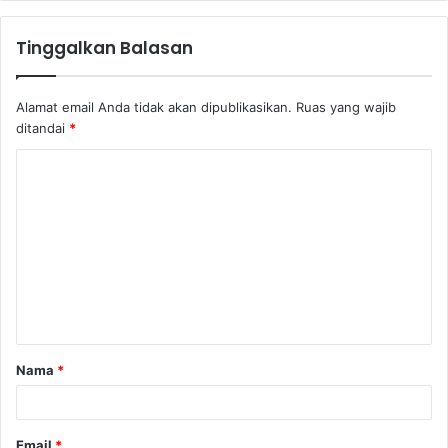
Tinggalkan Balasan
Alamat email Anda tidak akan dipublikasikan.
Ruas yang wajib
ditandai
*
K
o
m
e
n
t
a
Nama
*
r
*
Email
*