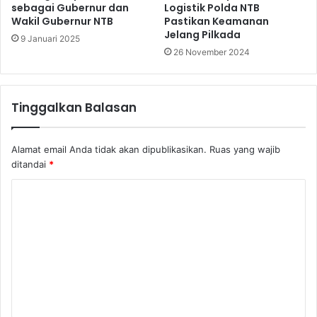
sebagai Gubernur dan
Logistik Polda NTB
Wakil Gubernur NTB
Pastikan Keamanan
Jelang Pilkada
9 Januari 2025
26 November 2024
Tinggalkan Balasan
Alamat email Anda tidak akan dipublikasikan.
Ruas yang wajib
ditandai
*
K
o
m
e
n
t
a