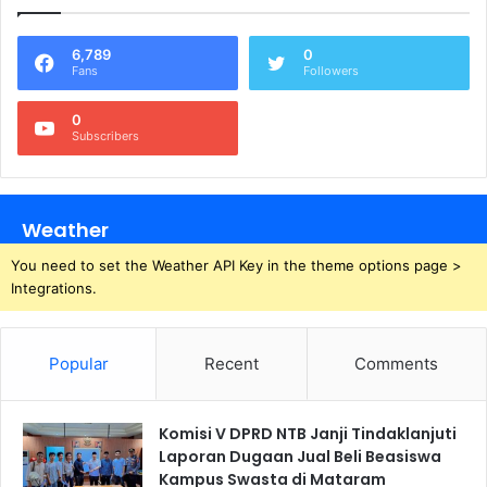
6,789
0
Fans
Followers
0
Subscribers
Weather
You need to set the Weather API Key in the theme options page >
Integrations.
Popular
Recent
Comments
Komisi V DPRD NTB Janji Tindaklanjuti
Laporan Dugaan Jual Beli Beasiswa
Kampus Swasta di Mataram