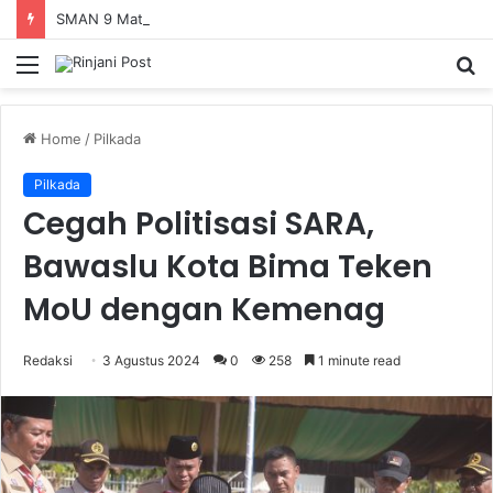
SMAN 9 Mataram Terima 396 Siswa Baru, Kepala Sekolah Dorong Revitalisasi Menyeluruh Fasilitas Pendidikan
Menu
S
fo
Home
/
Pilkada
Pilkada
Cegah Politisasi SARA,
Bawaslu Kota Bima Teken
MoU dengan Kemenag
Redaksi
3 Agustus 2024
0
258
1 minute read