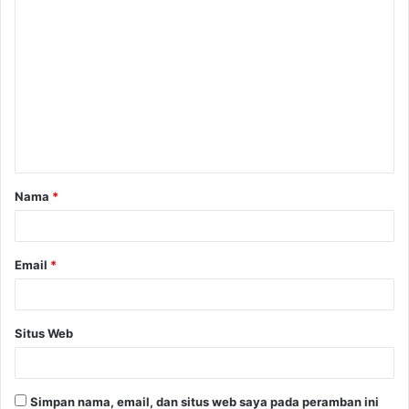
K
o
m
e
n
t
a
Nama
*
r
*
Email
*
Situs Web
Simpan nama, email, dan situs web saya pada peramban ini