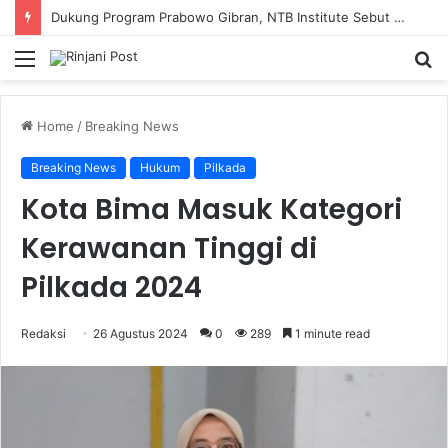
Dukung Program Prabowo Gibran, NTB Institute Sebut MBG dan Kopdes Solusi Percepatan Pembangunan Daerah 3T
Menu
S
fo
Home
/
Breaking News
Breaking News
Hukum
Pilkada
Kota Bima Masuk Kategori
Kerawanan Tinggi di
Pilkada 2024
Redaksi
26 Agustus 2024
0
289
1 minute read