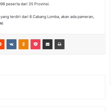
98 peserta dari 35 Provinsi.
 yang terdiri dari 8 Cabang Lomba, akan ada pameran,
m
)
erest
Reddit
VKontakte
Odnoklassniki
Pocket
Share via Email
Print