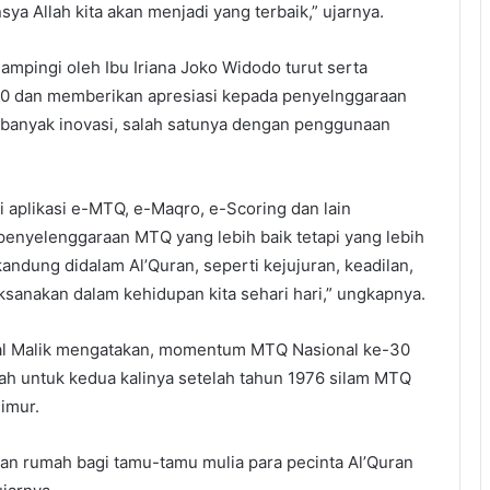
a Allah kita akan menjadi yang terbaik,” ujarnya.
mpingi oleh Ibu Iriana Joko Widodo turut serta
0 dan memberikan apresiasi kepada penyelnggaraan
banyak inovasi, salah satunya dengan penggunaan
i aplikasi e-MTQ, e-Maqro, e-Scoring dan lain
enyelenggaraan MTQ yang lebih baik tetapi yang lebih
kandung didalam Al’Quran, seperti kejujuran, keadilan,
sanakan dalam kehidupan kita sehari hari,” ungkapnya.
al Malik mengatakan, momentum MTQ Nasional ke-30
ah untuk kedua kalinya setelah tahun 1976 silam MTQ
Timur.
an rumah bagi tamu-tamu mulia para pecinta Al’Quran