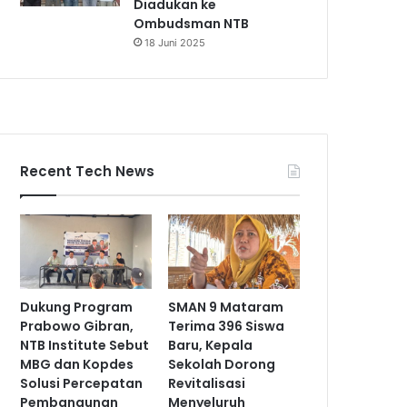
Diadukan ke
Ombudsman NTB
18 Juni 2025
Recent Tech News
Dukung Program
SMAN 9 Mataram
Prabowo Gibran,
Terima 396 Siswa
NTB Institute Sebut
Baru, Kepala
MBG dan Kopdes
Sekolah Dorong
Solusi Percepatan
Revitalisasi
Pembangunan
Menyeluruh