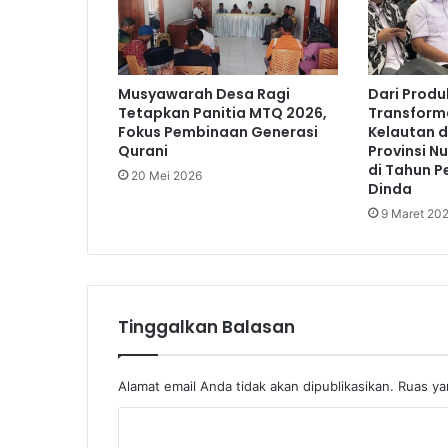
Musyawarah Desa Ragi
Dari Produ
Tetapkan Panitia MTQ 2026,
Transform
Fokus Pembinaan Generasi
Kelautan d
Qurani
Provinsi N
di Tahun P
20 Mei 2026
Dinda
9 Maret 20
Tinggalkan Balasan
Alamat email Anda tidak akan dipublikasikan.
Ruas ya
K