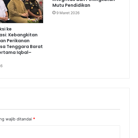
Mutu Pendidikan
9 Maret 2026
ksi ke
asi: Kebangkitan
an Perikanan
usa Tenggara Barat
ertama Iqbal–
26
ng wajib ditandai
*