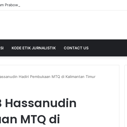
SI
KODE ETIK JURNALISTIK
CONTACT US
assanudin Hadiri Pembukaan MTQ di Kalimantan Timur
B Hassanudin
an MTQ di