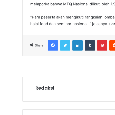
melaporka bahwa MTQ Nasional diikuti oleh 1.9
“Para peserta akan mengikuti rangkaian lomba
halal food dan seminar nasional, ” jelasnya. (
Ia
Facebook
Twitter
LinkedIn
Tumblr
Pint
Share
Redaksi