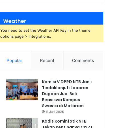
Weather
You need to set the Weather API Key in the theme
options page > Integrations.
Popular
Recent
Comments
Komisi V DPRD NTB Janji
Tindaklanjuti Laporan
Dugaan Jual Beli
Beasiswa Kampus
Swasta di Mataram
11 Juni 2025
Kadis Kominfotik NTB
Tekan Pentingnya CISRT