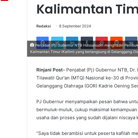
Kalimantan Ti
Redaksi
8 September 2024
Facebook
Twitter
LinkedIn
Tumblr
Pinterest
Reddit
Penjabat (Pj) Gubernur NTB Hassanudin menghadiri Pembuka
Kalimantan Timur (Kaltim) yang berlangsung di Gelanggang Ol
Rinjani Post-
Penjabat (Pj) Gubernur NTB, Dr
Tilawatil Qur’an (MTQ) Nasional ke-30 di Provi
Gelanggang Olahraga (GOR) Kadrie Oening Se
PJ Gubernur menyampaikan pesan bahwa untuk 
bermuluk-muluk, cukup maksimal kemampuan de
usaha dan proses yang sudah dijalani niscaya 
“Saya tidak berambisi untuk peserta kafilah me