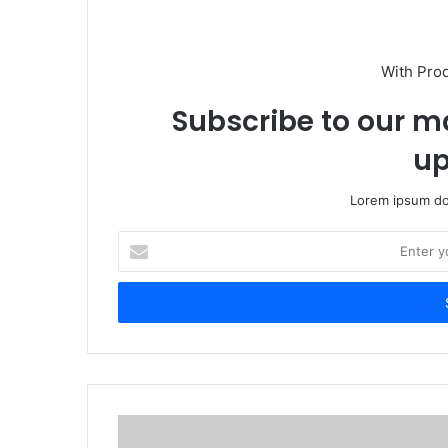
With Pro
Subscribe to our ma
up
Lorem ipsum dol
Enter
your
Email
address