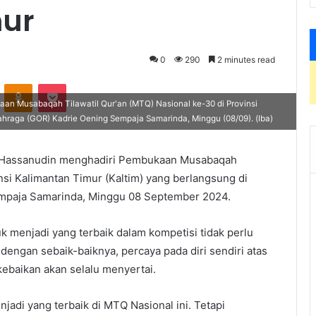
mur
0
290
2 minutes read
VKontakte
Odnoklassniki
Pocket
an Musabaqah Tilawatil Qur'an (MTQ) Nasional ke-30 di Provinsi
ahraga (GOR) Kadrie Oening Sempaja Samarinda, Minggu (08/09). (Iba)
. Hassanudin menghadiri Pembukaan Musabaqah
nsi Kalimantan Timur (Kaltim) yang berlangsung di
mpaja Samarinda, Minggu 08 September 2024.
menjadi yang terbaik dalam kompetisi tidak perlu
ngan sebaik-baiknya, percaya pada diri sendiri atas
kebaikan akan selalu menyertai.
njadi yang terbaik di MTQ Nasional ini. Tetapi