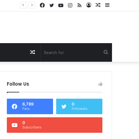
Facebook
Twitter
YouTube
Instagram
RSS
Log
Random
Sidebar
Dukung Program Prabowo Gibran, NTB Institute Sebut MBG dan Kopdes Solusi Percepatan Pembangunan Daerah 3T
In
Article
Random
Search
Article
for
Follow Us
6,789
0
Fans
Followers
0
Subscribers