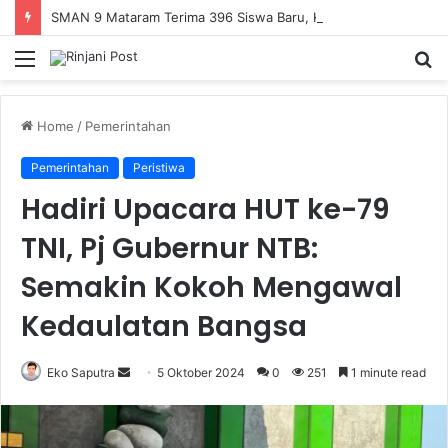
SMAN 9 Mataram Terima 396 Siswa Baru, Kepala Sekolah Dorong Revitalisasi Menyeluruh Fasilitas Pendidikan
Menu
S
fo
Home
/
Pemerintahan
Pemerintahan
Peristiwa
Hadiri Upacara HUT ke-79
TNI, Pj Gubernur NTB:
Semakin Kokoh Mengawal
Kedaulatan Bangsa
Eko Saputra
Send
5 Oktober 2024
0
251
1 minute read
an
email