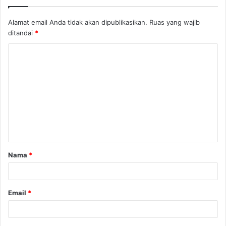
Alamat email Anda tidak akan dipublikasikan.
Ruas yang wajib
ditandai
*
K
o
m
e
n
t
a
Nama
*
r
*
Email
*