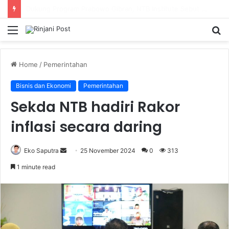
SMAN 9 Mataram Terima 396 Siswa Baru, Kepala Sekolah Dorong Revitalisasi Menyeluruh Fasilitas Pendidikan
Menu
S
fo
Home
/
Pemerintahan
Bisnis dan Ekonomi
Pemerintahan
Sekda NTB hadiri Rakor
inflasi secara daring
Eko Saputra
Send
25 November 2024
0
313
an
1 minute read
email