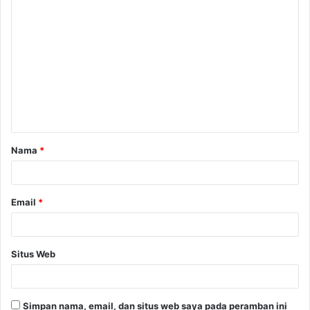
K
o
m
e
n
t
a
Nama
*
r
*
Email
*
Situs Web
Simpan nama, email, dan situs web saya pada peramban ini