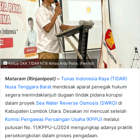
Ketua OKK TIDAR NTB Ikhlas Ardy Putra. (Fen/Ist)
Mataram (Rinjanipost) –
Tunas Indonesia Raya (TIDAR)
Nusa Tenggara Barat
mendesak aparat penegak hukum
segera menindaklanjuti dugaan tindak pidana korupsi
dalam proyek
Sea Water Reverse Osmosis (SWRO)
di
Kabupaten Lombok Utara. Desakan ini mencuat setelah
Komisi Pengawas Persaingan Usaha (KPPU)
melalui
putusan No. 11/KPPU-L/2024 mengungkap adanya praktik
persekongkolan dalam proses pengadaan.