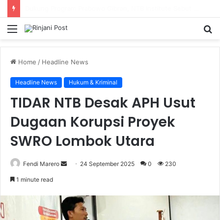
SMAN 9 Mataram Terima 396 Siswa Baru, Kepala Sekolah Dorong Revitalisasi Menyeluruh Fasilitas Pendidikan
Menu
S
fo
Home
/
Headline News
Headline News
Hukum & Kriminal
TIDAR NTB Desak APH Usut
Dugaan Korupsi Proyek
SWRO Lombok Utara
Fendi Marero
Send
24 September 2025
0
230
an
1 minute read
email