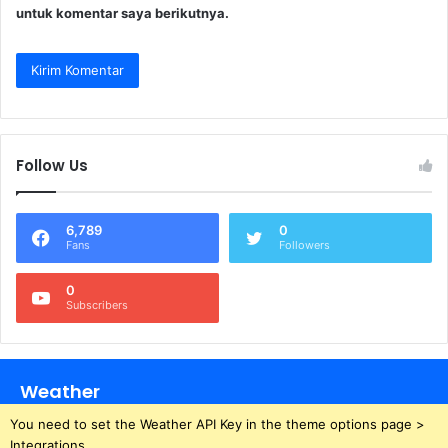
untuk komentar saya berikutnya.
Follow Us
6,789
0
Fans
Followers
0
Subscribers
Weather
You need to set the Weather API Key in the theme options page >
Integrations.