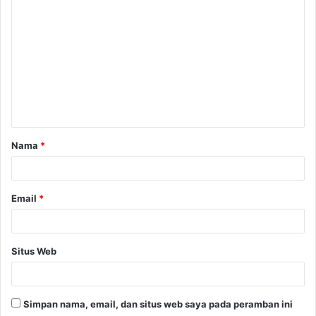
K
o
m
e
n
t
a
Nama
*
r
*
Email
*
Situs Web
Simpan nama, email, dan situs web saya pada peramban ini