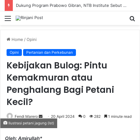
Dukung Program Prabowo Gibran, NTB Institute Sebut MBG dan Kopdes Solusi Percepatan Pembangunan Daerah 3T
Menu
S
fo
Home
/
Opini
Opini
Pertanian dan Perkebunan
Kebijakan Bulog: Pintu
Kemakmuran atau
Penghalang Bagi Petani
Kecil?
Fendi Marero
Send
20 April 2024
0
282
1 minute read
Ilustrasi petani jagung (Ist)
an
email
Oleh: Amirullah*