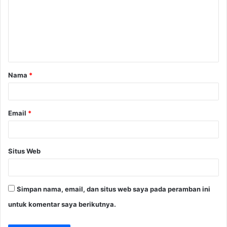
m
e
n
t
a
Nama
*
r
*
Email
*
Situs Web
Simpan nama, email, dan situs web saya pada peramban ini
untuk komentar saya berikutnya.