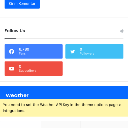
Follow Us
6,789
0
Fans
Followers
0
Subscribers
Weather
You need to set the Weather API Key in the theme options page >
Integrations.