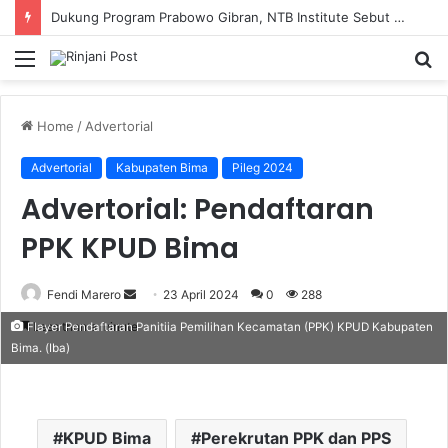
Dukung Program Prabowo Gibran, NTB Institute Sebut MBG dan Kopdes Solusi Percepatan Pembangunan Daerah 3T
Menu
S
fo
Home
/
Advertorial
Advertorial
Kabupaten Bima
Pileg 2024
Advertorial: Pendaftaran
PPK KPUD Bima
Fendi Marero
Send
23 April 2024
0
288
an
Less than a minute
Flayer Pendaftaran Panitiia Pemilihan Kecamatan (PPK) KPUD Kabupaten
email
Bima. (Iba)
KPUD Bima
Perekrutan PPK dan PPS