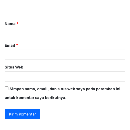
t
a
Nama
*
r
*
Email
*
Situs Web
Simpan nama, email, dan situs web saya pada peramban ini
untuk komentar saya berikutnya.