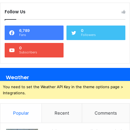
Follow Us
6,789
0
Fans
Followers
0
Subscribers
Weather
You need to set the Weather API Key in the theme options page >
Integrations.
Popular
Recent
Comments