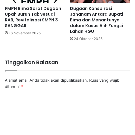
FMPH Bima Sorot Dugaan
Dugaan Konspirasi
Upah Buruh Tak Sesuai
Jahanam Antara Bupati
RAB, Revitalisasi SMPN 3
Bima dan Menantunya
SANGGAR
dalam Kasus Alih Fungsi
Lahan HGU
16 November 2025
24 Oktober 2025
Tinggalkan Balasan
Alamat email Anda tidak akan dipublikasikan.
Ruas yang wajib
ditandai
*
K
o
m
e
n