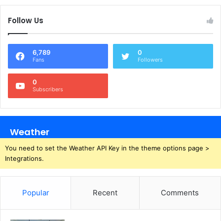
Follow Us
6,789
0
Fans
Followers
0
Subscribers
Weather
You need to set the Weather API Key in the theme options page >
Integrations.
Popular
Recent
Comments