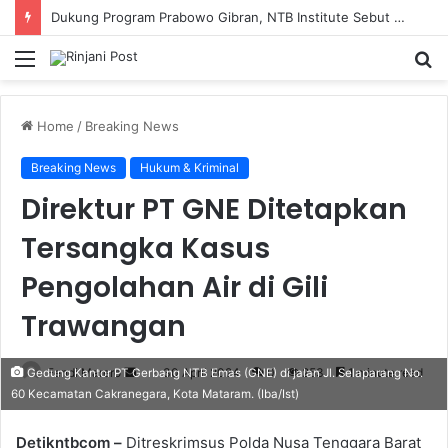
Dukung Program Prabowo Gibran, NTB Institute Sebut MBG dan Kopdes Solusi Percepatan Pembangunan Daerah 3T
Menu
S
fo
Home
/
Breaking News
Breaking News
Hukum & Kriminal
Direktur PT GNE Ditetapkan
Tersangka Kasus
Pengolahan Air di Gili
Trawangan
Fendi Marero
Send
30 April 2024
0
253
1 minute read
Gedung Kantor PT Gerbang NTB Emas (GNE) di jalan Jl. Selaparang No.
60 Kecamatan Cakranegara, Kota Mataram. (Iba/Ist)
an
email
Detikntbcom –
Ditreskrimsus Polda Nusa Tenggara Barat