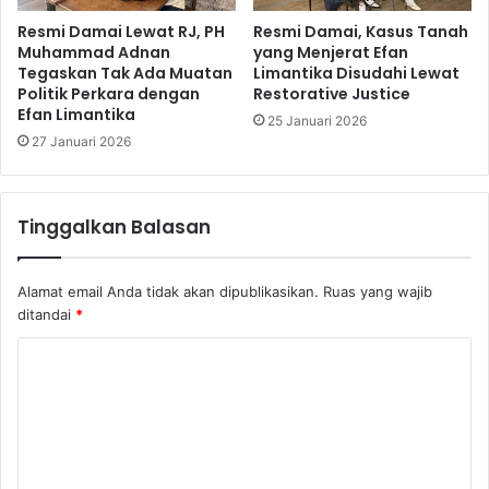
Resmi Damai Lewat RJ, PH
Resmi Damai, Kasus Tanah
Muhammad Adnan
yang Menjerat Efan
Tegaskan Tak Ada Muatan
Limantika Disudahi Lewat
Politik Perkara dengan
Restorative Justice
Efan Limantika
25 Januari 2026
27 Januari 2026
Tinggalkan Balasan
Alamat email Anda tidak akan dipublikasikan.
Ruas yang wajib
ditandai
*
K
o
m
e
n