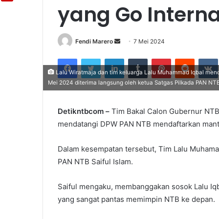
yang Go Intern
Fendi Marero
Send
7 Mei 2024
an
Facebook
Twitter
LinkedIn
Tumblr
Pinterest
Reddit
email
Lalu Wiratmaja dan tim keluarga Lalu Muhammad Iqbal mend
Mei 2024 diterima langsung oleh ketua Satgas Pilkada PAN NTB S
Detikntbcom –
Tim Bakal Calon Gubernur NTB L
mendatangi DPW PAN NTB mendaftarkan mantan
Dalam kesempatan tersebut, Tim Lalu Muhamad 
PAN NTB Saiful Islam.
Saiful mengaku, membanggakan sosok Lalu Iqbal
yang sangat pantas memimpin NTB ke depan.