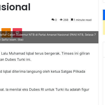
asional
0
268
1 minute read
VKontakte
Odnoklassniki
Pocket
aftar Calon Gubernur NTB di Partai Amanat Nasional (PAN) NTB, Selasa 7
aiful Islam. (Iba)
alu Muhamad Iqbal terus bergerak. Timses ini giliran
 Dubes Turki ini.
Iqbal diterima langsung oleh ketua Satgas Pilkada
. Ia menilai eks Dubes RI untuk Turki itu adalah figur