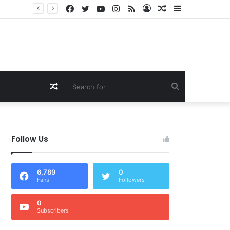
Facebook
Twitter
YouTube
Instagram
RSS
Log
Random
Sidebar
Dukung Program Prabowo Gibran, NTB Institute Sebut MBG dan Kopdes Solusi Percepatan Pembangunan Daerah 3T
In
Article
Random
Search
Article
for
Follow Us
6,789
0
Fans
Followers
0
Subscribers