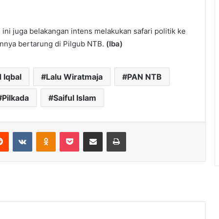
 ini juga belakangan intens melakukan safari politik ke
nnya bertarung di Pilgub NTB.
(Iba)
Iqbal
Lalu Wiratmaja
PAN NTB
Pilkada
Saiful Islam
erest
Reddit
VKontakte
Odnoklassniki
Pocket
Share via Email
Print