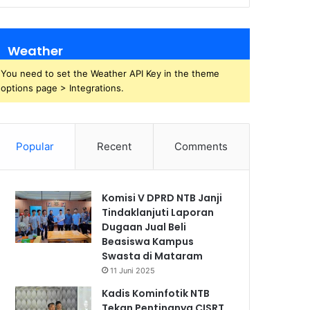
Weather
You need to set the Weather API Key in the theme
options page > Integrations.
Popular
Recent
Comments
Komisi V DPRD NTB Janji
Tindaklanjuti Laporan
Dugaan Jual Beli
Beasiswa Kampus
Swasta di Mataram
11 Juni 2025
Kadis Kominfotik NTB
Tekan Pentingnya CISRT