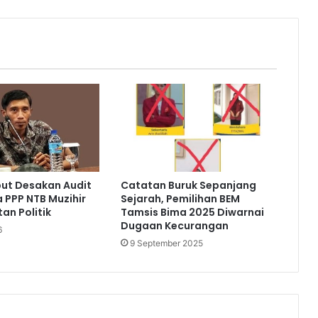
but Desakan Audit
Catatan Buruk Sepanjang
a PPP NTB Muzihir
Sejarah, Pemilihan BEM
an Politik
Tamsis Bima 2025 Diwarnai
Dugaan Kecurangan
6
9 September 2025