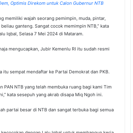
sDem, Optimis Direkom untuk Calon Gubernur NTB
ng memiliki wajah seorang pemimpin, muda, pintar,
an beliau ganteng. Sangat cocok memimpin NTB,” kata
alu Iqbal, Selasa 7 Mei 2024 di Mataram.
tmaja mengucapkan, Jubir Kemenlu RI itu sudah resmi
 itu sempat mendaftar ke Partai Demokrat dan PKB.
an PAN NTB yang telah membuka ruang bagi kami Tim
ni,” kata sesepuh yang akrab disapa Miq Ngoh ini.
ah partai besar di NTB dan sangat terbuka bagi semua
ki kecocokan dengan Lalu Iqbal untuk membangun kerja