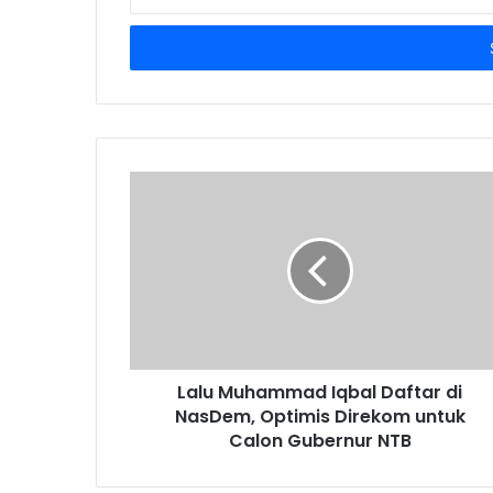
your
Email
address
Lalu Muhammad Iqbal Daftar di
NasDem, Optimis Direkom untuk
Calon Gubernur NTB