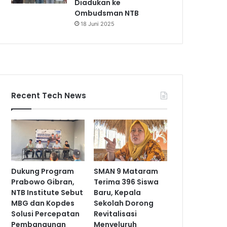
Diadukan ke
Ombudsman NTB
18 Juni 2025
Recent Tech News
Dukung Program
SMAN 9 Mataram
Prabowo Gibran,
Terima 396 Siswa
NTB Institute Sebut
Baru, Kepala
MBG dan Kopdes
Sekolah Dorong
Solusi Percepatan
Revitalisasi
Pembangunan
Menyeluruh