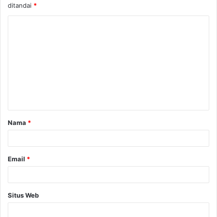
ditandai
*
K
o
m
e
n
t
a
Nama
*
r
*
Email
*
Situs Web