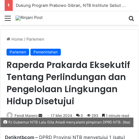
Dukung Program Prabowo Gibran, NTB Institute Sebut MBG dan Kopdes Solusi Percepatan Pembangunan Daerah 3T
Menu
S
fo
Home
/
Parlemen
Parlemen
Pemerintahan
Raperda Prakarda Eksekutif
Tentang Perlindungan dan
Pengelolaan Lingkungan
Hidup Disetujui
Fendi Marero
Send
17 Mei 2024
0
293
1 minute read
PJ Gubernur NTB Lalu Gita Ariadi menyalami pimpinan DPRD NTB. (Iba)
an
email
Detikntbcom –
DPRD Provinsi NTB menyetujui 1 (satu)