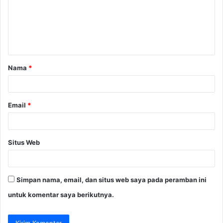
e
n
t
a
Nama
*
r
*
Email
*
Situs Web
Simpan nama, email, dan situs web saya pada peramban ini
untuk komentar saya berikutnya.