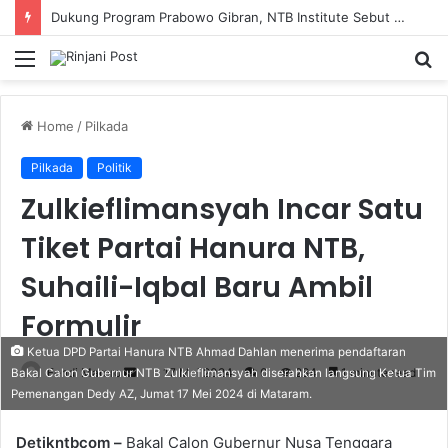
Dukung Program Prabowo Gibran, NTB Institute Sebut MBG dan Kopdes Solusi Percepatan Pembangunan Daerah 3T
Menu
S
fo
Home
/
Pilkada
Pilkada
Politik
Zulkieflimansyah Incar Satu
Tiket Partai Hanura NTB,
Suhaili-Iqbal Baru Ambil
Formulir
Ketua DPD Partai Hanura NTB Ahmad Dahlan menerima pendaftaran
Fendi Marero
Send
17 Mei 2024
0
284
1 minute read
Bakal Calon Gubernur NTB Zulkieflimansyah diserahkan langsung Ketua Tim
Pemenangan Dedy AZ, Jumat 17 Mei 2024 di Mataram.
an
email
Detikntbcom –
Bakal Calon Gubernur Nusa Tenggara