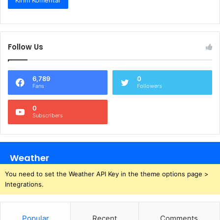
Follow Us
6,789
0
Fans
Followers
0
Subscribers
Weather
You need to set the Weather API Key in the theme options page >
Integrations.
Popular
Recent
Comments