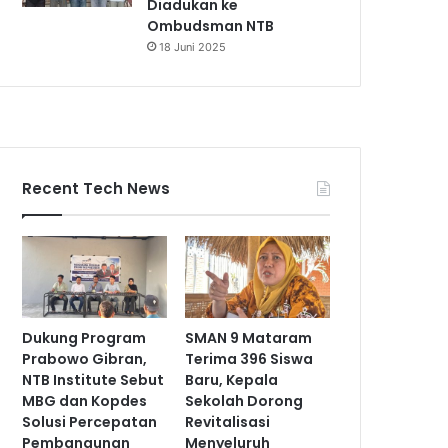
Diadukan ke
Ombudsman NTB
18 Juni 2025
Recent Tech News
Dukung Program
SMAN 9 Mataram
Prabowo Gibran,
Terima 396 Siswa
NTB Institute Sebut
Baru, Kepala
MBG dan Kopdes
Sekolah Dorong
Solusi Percepatan
Revitalisasi
Pembangunan
Menyeluruh