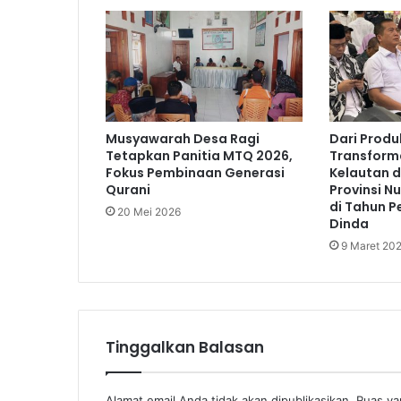
Musyawarah Desa Ragi
Dari Produ
Tetapkan Panitia MTQ 2026,
Transform
Fokus Pembinaan Generasi
Kelautan d
Qurani
Provinsi N
di Tahun P
20 Mei 2026
Dinda
9 Maret 20
Tinggalkan Balasan
Alamat email Anda tidak akan dipublikasikan.
Ruas ya