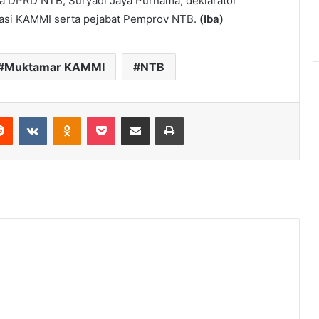
ua DPRD NTB, Suryadi Jaya Purnama, deklarator
sasi KAMMI serta pejabat Pemprov NTB.
(Iba)
Muktamar KAMMI
NTB
erest
Reddit
VKontakte
Odnoklassniki
Pocket
Share via Email
Print