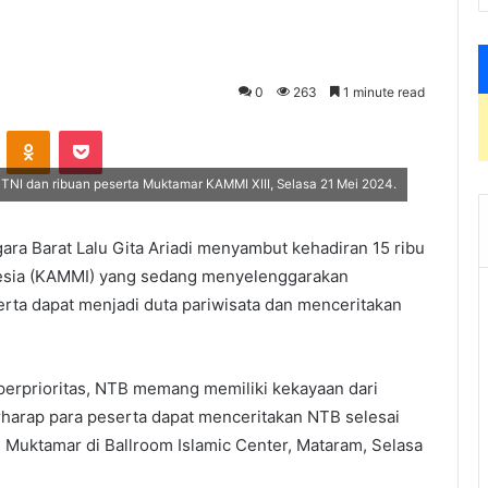
0
263
1 minute read
VKontakte
Odnoklassniki
Pocket
NI dan ribuan peserta Muktamar KAMMI XIII, Selasa 21 Mei 2024.
ra Barat Lalu Gita Ariadi menyambut kehadiran 15 ribu
esia (KAMMI) yang sedang menyelenggarakan
serta dapat menjadi duta pariwisata dan menceritakan
superprioritas, NTB memang memiliki kekayaan dari
harap para peserta dapat menceritakan NTB selesai
Muktamar di Ballroom Islamic Center, Mataram, Selasa