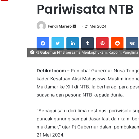
Pariwisata NTB
Fendi Marero
Send
21 Mei 2024
an
Facebook
Twitter
LinkedIn
Tumblr
Pinterest
Reddit
email
PJ Gubernur NTB bersama Menkophukam, Kapolri, Panglima T
Detikntbcom –
Penjabat Gubernur Nusa Tengga
kader Kesatuan Aksi Mahasiswa Muslim indon
Muktamar ke XIII di NTB. Ia berharap, para pe
suasana dan pesona NTB kepada dunia.
“Sebagai satu dari lima destinasi pariwisata 
puncak gunung sampai dasar laut dan kami ber
muktamar,” ujar Pj Gubernur dalam pembukaan 
21 Mei 2024.