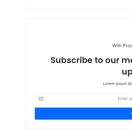
With Pro
Subscribe to our ma
up
Lorem ipsum dol
Enter
your
Email
address