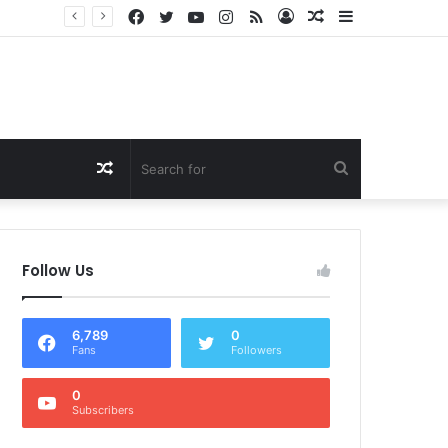
Facebook
Twitter
YouTube
Instagram
RSS
Log
Random
Sidebar
Dukung Program Prabowo Gibran, NTB Institute Sebut MBG dan Kopdes Solusi Percepatan Pembangunan Daerah 3T
In
Article
Random
Search
Article
for
Follow Us
6,789
0
Fans
Followers
0
Subscribers