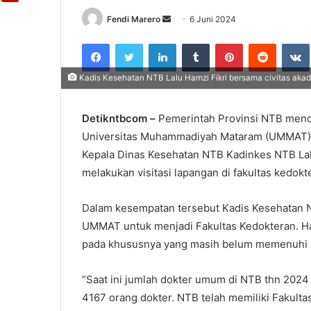
Fendi Marero
Send
6 Juni 2024
an
Facebook
Twitter
LinkedIn
Tumblr
Pinterest
Reddit
email
Kadis Kesehatan NTB Lalu Hamzi Fikri bersama civitas aka
Detikntbcom –
Pemerintah Provinsi NTB mend
Universitas Muhammadiyah Mataram (UMMAT). U
Kepala Dinas Kesehatan NTB Kadinkes NTB La
melakukan visitasi lapangan di fakultas kedo
Dalam kesempatan tersebut Kadis Kesehata
UMMAT untuk menjadi Fakultas Kedokteran. H
pada khususnya yang masih belum memenuhi k
“Saat ini jumlah dokter umum di NTB thn 202
4167 orang dokter. NTB telah memiliki Fakult