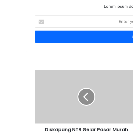
Lorem ipsum dol
Enter
your
Email
address
Diskapang NTB Gelar Pasar Murah