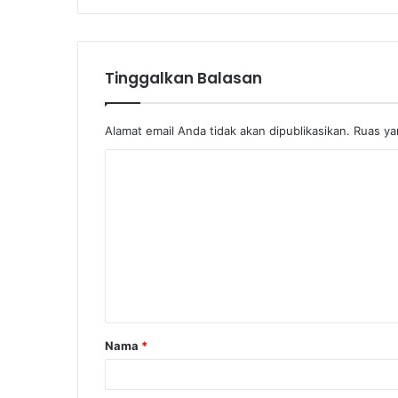
Tinggalkan Balasan
Alamat email Anda tidak akan dipublikasikan.
Ruas ya
K
o
m
e
n
t
a
Nama
*
r
*