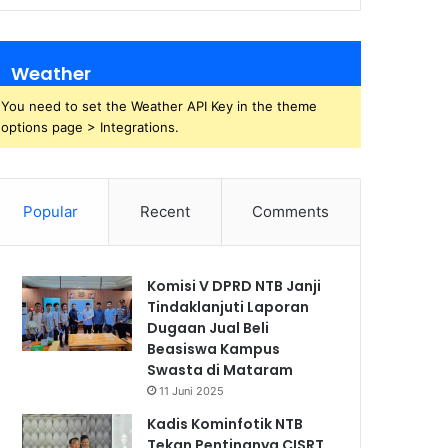
Weather
You need to set the Weather API Key in the theme
options page > Integrations.
Popular
Recent
Comments
Komisi V DPRD NTB Janji
Tindaklanjuti Laporan
Dugaan Jual Beli
Beasiswa Kampus
Swasta di Mataram
11 Juni 2025
Kadis Kominfotik NTB
Tekan Pentingnya CISRT