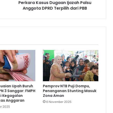
Perkara Kasus Dugaan Ijazah Palsu
Anggota DPRD Terpilih dari PBB
suaian Upah Buruh
Pemprov NTB Puji Dompu,
PN 3 Sanggar: FMPH
Penanganan Stunting Masuk
ti Kegagalan
Zona Aman
itas Anggaran
6 November 2025
r 2025