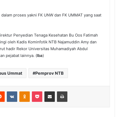
an dalam proses yakni FK UNW dan FK UMMAT yang saat
Direktur Penyedian Tenaga Kesehatan Bu Oos Fatimah
ingi oleh Kadis Kominfotik NTB Najamuddin Amy dan
rut hadir Rekor Universitas Muhamadiyah Abdul
n pejabat lainnya. (
Iba
)
pus Ummat
Pemprov NTB
erest
Reddit
VKontakte
Odnoklassniki
Pocket
Share via Email
Print