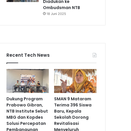
Diadukan ke
Ombudsman NTB
18 Juni 2025
Recent Tech News
Dukung Program
SMAN 9 Mataram
Prabowo Gibran,
Terima 396 Siswa
NTB Institute Sebut
Baru, Kepala
MBG dan Kopdes
Sekolah Dorong
Solusi Percepatan
Revitalisasi
Pembangunan
Menyeluruh