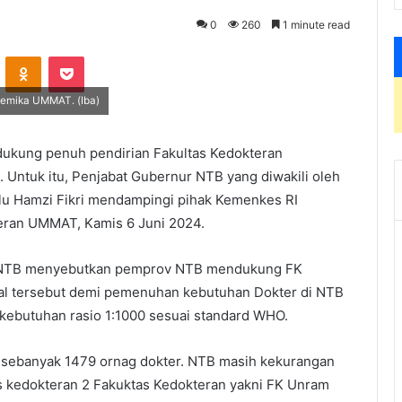
0
260
1 minute read
VKontakte
Odnoklassniki
Pocket
demika UMMAT. (Iba)
ukung penuh pendirian Fakultas Kedokteran
ntuk itu, Penjabat Gubernur NTB yang diwakili oleh
lu Hamzi Fikri mendampingi pihak Kemenkes RI
kteran UMMAT, Kamis 6 Juni 2024.
n NTB menyebutkan pemprov NTB mendukung FK
al tersebut demi pemenuhan kebutuhan Dokter di NTB
ebutuhan rasio 1:1000 sesuai standard WHO.
4 sebanyak 1479 ornag dokter. NTB masih kekurangan
as kedokteran 2 Fakuktas Kedokteran yakni FK Unram