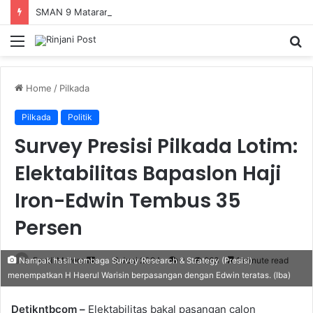
SMAN 9 Mataram Terima 396 Siswa Baru, Kepala Sekolah Dorong Revitalisasi Menyeluruh Fasilitas Pendidikan
Menu
S
fo
Home
/
Pilkada
Pilkada
Politik
Survey Presisi Pilkada Lotim:
Elektabilitas Bapaslon Haji
Iron-Edwin Tembus 35
Persen
Fendi Marero
Send
8 Juni 2024
0
263
1 minute read
Nampak hasil Lembaga Survey Research & Strategy (Presisi)
menempatkan H Haerul Warisin berpasangan dengan Edwin teratas. (Iba)
an
email
Detikntbcom –
Elektabilitas bakal pasangan calon