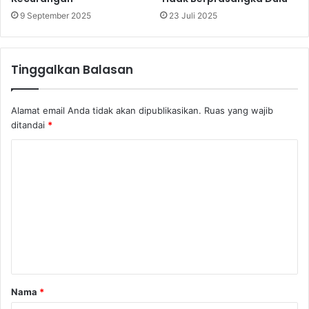
9 September 2025
23 Juli 2025
Tinggalkan Balasan
Alamat email Anda tidak akan dipublikasikan.
Ruas yang wajib
ditandai
*
K
o
m
e
n
t
a
Nama
*
r