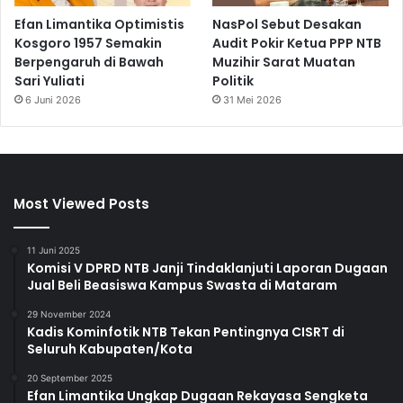
Efan Limantika Optimistis
NasPol Sebut Desakan
Kosgoro 1957 Semakin
Audit Pokir Ketua PPP NTB
Berpengaruh di Bawah
Muzihir Sarat Muatan
Sari Yuliati
Politik
6 Juni 2026
31 Mei 2026
Most Viewed Posts
11 Juni 2025
Komisi V DPRD NTB Janji Tindaklanjuti Laporan Dugaan
Jual Beli Beasiswa Kampus Swasta di Mataram
29 November 2024
Kadis Kominfotik NTB Tekan Pentingnya CISRT di
Seluruh Kabupaten/Kota
20 September 2025
Efan Limantika Ungkap Dugaan Rekayasa Sengketa