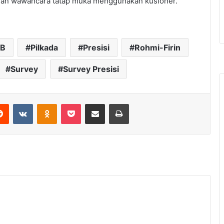
ngan wawancara tatap muka menggunakan kusioner.
TB
Pilkada
Presisi
Rohmi-Firin
Survey
Survey Presisi
erest
Reddit
VKontakte
Odnoklassniki
Pocket
Share via Email
Print