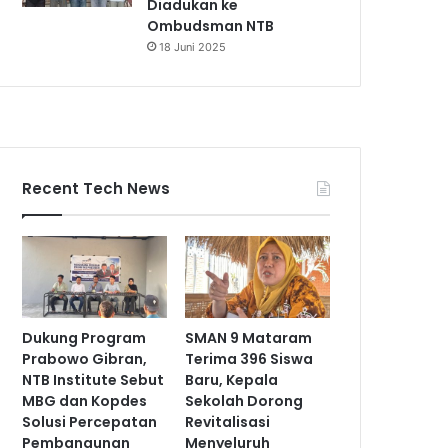
Diadukan ke
Ombudsman NTB
18 Juni 2025
Recent Tech News
Dukung Program
SMAN 9 Mataram
Prabowo Gibran,
Terima 396 Siswa
NTB Institute Sebut
Baru, Kepala
MBG dan Kopdes
Sekolah Dorong
Solusi Percepatan
Revitalisasi
Pembangunan
Menyeluruh