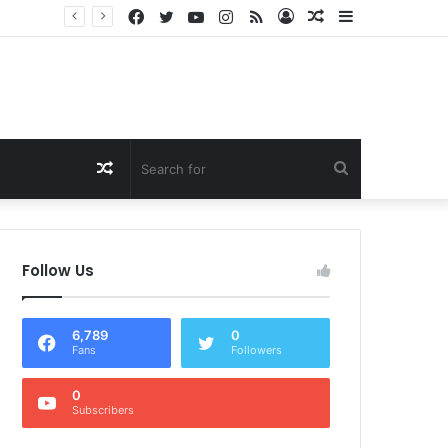
Facebook
Twitter
YouTube
Instagram
RSS
Log
Random
Sidebar
Dukung Program Prabowo Gibran, NTB Institute Sebut MBG dan Kopdes Solusi Percepatan Pembangunan Daerah 3T
In
Article
Random
Search
Article
for
Follow Us
6,789
0
Fans
Followers
0
Subscribers