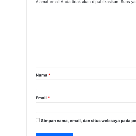
Alamat email Anda tidak akan dipublikasikan.
Ruas ya
K
o
m
e
n
t
a
Nama
*
r
*
Email
*
Simpan nama, email, dan situs web saya pada pe