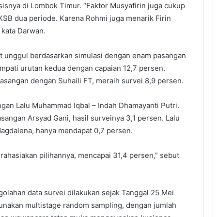
isnya di Lombok Timur. “Faktor Musyafirin juga cukup
SB dua periode. Karena Rohmi juga menarik Firin
 kata Darwan.
but unggul berdasarkan simulasi dengan enam pasangan
empati urutan kedua dengan capaian 12,7 persen.
asangan dengan Suhaili FT, meraih survei 8,9 persen.
ngan Lalu Muhammad Iqbal – Indah Dhamayanti Putri.
angan Arsyad Gani, hasil surveinya 3,1 persen. Lalu
 Magdalena, hanya mendapat 0,7 persen.
rahasiakan pilihannya, mencapai 31,4 persen,” sebut
ahan data survei dilakukan sejak Tanggal 25 Mei
unakan multistage random sampling, dengan jumlah