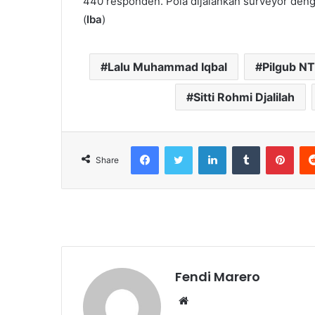
440 responden. Pola dijalankan surveyor de
(
Iba
)
Lalu Muhammad Iqbal
Pilgub N
Sitti Rohmi Djalilah
Facebook
Twitter
LinkedIn
Tumblr
Pint
Share
Fendi Marero
Website