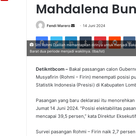
Mahdalena Bun
Fendi Marero
Send
14 Juni 2024
an
Facebook
Twitter
LinkedIn
Tumblr
Pinterest
Reddit
email
Sitti Rohmi Djalilah memantapkan dirinya untuk menjadi B
Barat dua periode menjadi wakilnya. (Iba/Ist)
Detikntbcom –
Bakal passangan calon Gubernur
Musyafirin (Rohmi – Firin) menempati posisi p
Statistik Indonesia (Presisi) di Kabupaten Lo
Pasangan yang baru deklarasi itu menorehkan ha
Jumat 14 Juni 2024. “Posisi elektabilitas pasa
mencapai 39,5 persen,” kata Direktur Eksekuti
Survei pasangan Rohmi – Firin naik 2,7 persen 