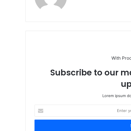
With Pro
Subscribe to our ma
up
Lorem ipsum dol
Enter
your
Email
address