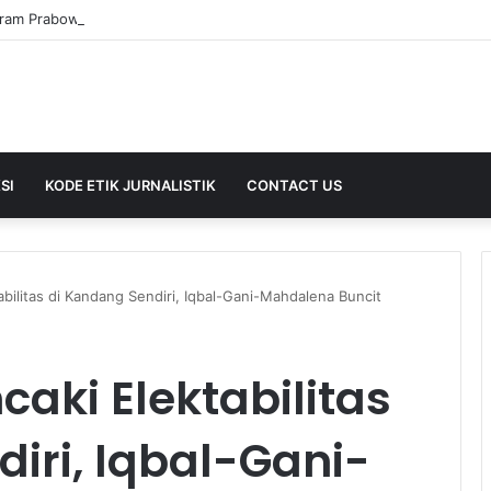
SI
KODE ETIK JURNALISTIK
CONTACT US
abilitas di Kandang Sendiri, Iqbal-Gani-Mahdalena Buncit
caki Elektabilitas
iri, Iqbal-Gani-