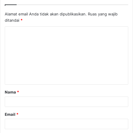
Alamat email Anda tidak akan dipublikasikan.
Ruas yang wajib
ditandai
*
K
o
m
e
n
t
a
Nama
*
r
*
Email
*