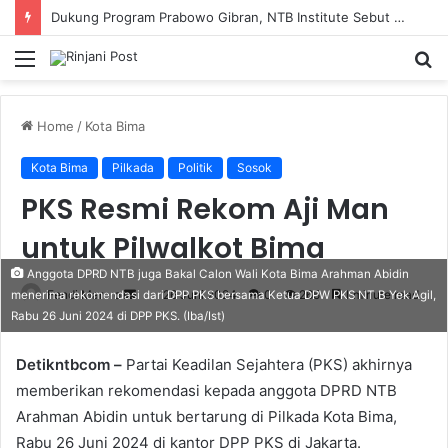
Dukung Program Prabowo Gibran, NTB Institute Sebut MBG dan Kopdes Solusi Percepatan Pembangunan Daerah 3T
Menu
S
fo
Home
/
Kota Bima
Kota Bima
Pilkada
Politik
Sosok
PKS Resmi Rekom Aji Man
untuk Pilwalkot Bima
Anggota DPRD NTB juga Bakal Calon Wali Kota Bima Arahman Abidin
Fendi Marero
Send
26 Juni 2024
0
265
1 minute read
menerima rekomendasi dari DPP PKS bersama Ketua DPW PKS NT B Yek Agil,
Rabu 26 Juni 2024 di DPP PKS. (Iba/Ist)
an
email
Detikntbcom –
Partai Keadilan Sejahtera (PKS) akhirnya
memberikan rekomendasi kepada anggota DPRD NTB
Arahman Abidin untuk bertarung di Pilkada Kota Bima,
Rabu 26 Juni 2024 di kantor DPP PKS di Jakarta.