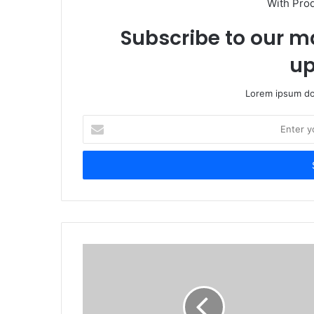
With Pro
Subscribe to our ma
up
Lorem ipsum dol
Enter
your
Email
address