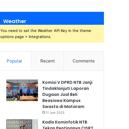
Weather
You need to set the Weather API Key in the theme
options page > Integrations.
Popular
Recent
Comments
Komisi V DPRD NTB Janji
Tindaklanjuti Laporan
Dugaan Jual Beli
Beasiswa Kampus
Swasta di Mataram
11 Juni 2025
Kadis Kominfotik NTB
Tekan Pentingnya CISRT