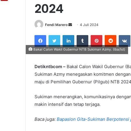
2024
Fendi Marero
Send
4 Juli 2024
an
Facebook
Twitter
LinkedIn
Tumblr
Pinterest
Reddit
email
Bakal Calon Wakil Gubernur NTB Sukiman Azmy. (Iba/Ist)
Detikntbcom –
Bakal Calon Wakil Gubernur (B
Sukiman Azmy menegaskan komitmen dengan re
maju di Pemilihan Gubernur (Pilgub) NTB 2024
Sukiman menerangkan, komunikasinya dengan Mi
makin intensif dan tetap terjaga.
Baca juga:
Bapaslon Gita-Sukiman Berpotensi j