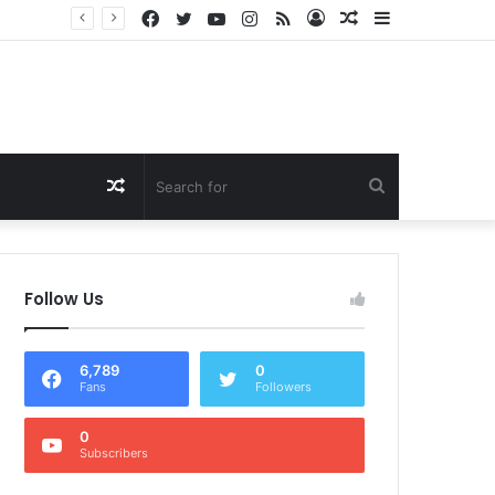
Facebook
Twitter
YouTube
Instagram
RSS
Log
Random
Sidebar
Dukung Program Prabowo Gibran, NTB Institute Sebut MBG dan Kopdes Solusi Percepatan Pembangunan Daerah 3T
In
Article
Random
Search
Article
for
Follow Us
6,789
0
Fans
Followers
0
Subscribers