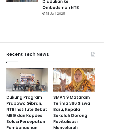
Diadukan ke
Ombudsman NTB
18 Juni 2025
Recent Tech News
Dukung Program
SMAN 9 Mataram
Prabowo Gibran,
Terima 396 Siswa
NTB Institute Sebut
Baru, Kepala
MBG dan Kopdes
Sekolah Dorong
Solusi Percepatan
Revitalisasi
Pembangunan
Menyeluruh