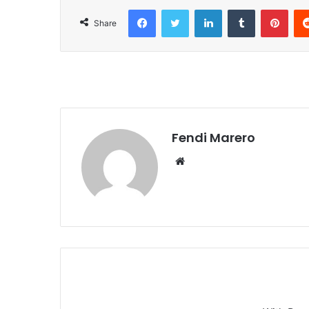
Facebook
Twitter
LinkedIn
Tumblr
Pint
Share
Fendi Marero
Website