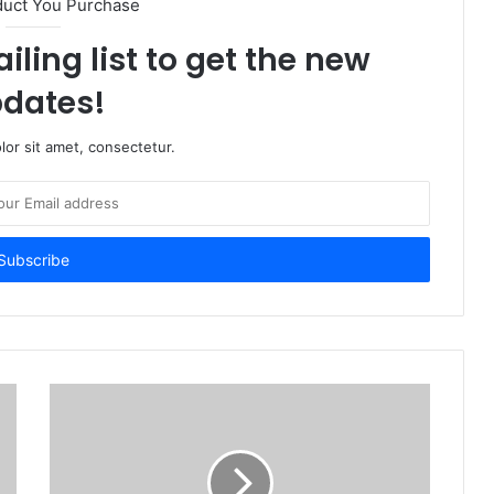
duct You Purchase
iling list to get the new
dates!
or sit amet, consectetur.