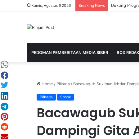
Kamis, Agustus 6 2026
Breaking News
PEDOMAN PEMBERITAAN MEDIA SIBER
BOX REDAK
Home
/
Pilkada
/
Bacawagub Sukiman Ikhtiar Dampin
Pilkada
Sosok
Bacawagub Suk
Dampingi Gita A