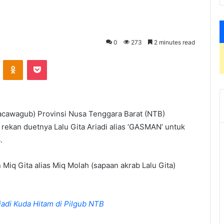
0
273
2 minutes read
VKontakte
Odnoklassniki
Pocket
acawagub) Provinsi Nusa Tenggara Barat (NTB)
kan duetnya Lalu Gita Ariadi alias ‘GASMAN’ untuk
.
q Gita alias Miq Molah (sapaan akrab Lalu Gita)
adi Kuda Hitam di Pilgub NTB