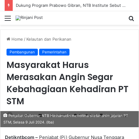
Dukung Program Prabowo Gibran, NTB Institute Sebut MBG dan Kopdes Solusi Percepatan Pembangunan Daerah 3T
Menu
S
fo
Home
/
Kelautan dan Perikanan
Pembangunan
Pemerintahan
Masyarakat Harus
Merasakan Angin Segar
Kebahagiaan Kehadiran PT
STM
Fendi Marero
Send
9 Juli 2024
0
284
1 minute read
Penjabat Gubernur NTB Hassanudin menerima silaturrahim jajaran PT
STM, Selasa 9 Juli 2024. (Iba)
an
email
Detikntbcom –
Penjabat (Pj) Gubernur Nusa Tenggara