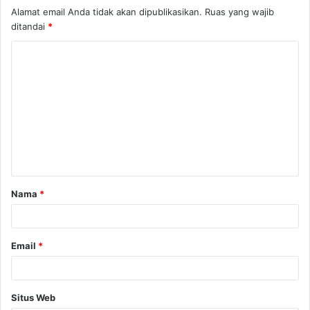
Alamat email Anda tidak akan dipublikasikan.
Ruas yang wajib
ditandai
*
K
o
m
e
n
t
a
Nama
*
r
*
Email
*
Situs Web