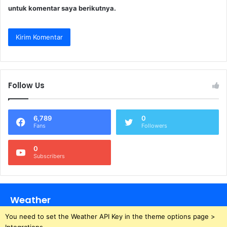
untuk komentar saya berikutnya.
Follow Us
6,789
0
Fans
Followers
0
Subscribers
Weather
You need to set the Weather API Key in the theme options page >
Integrations.