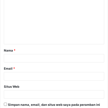
K
o
m
e
n
t
a
Nama
*
r
*
Email
*
Situs Web
Simpan nama, email, dan situs web saya pada peramban ini