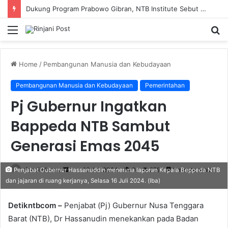
Dukung Program Prabowo Gibran, NTB Institute Sebut MBG dan Kopdes Solusi Percepatan Pembangunan Daerah 3T
Menu
S
fo
Home
/
Pembangunan Manusia dan Kebudayaan
Pembangunan Manusia dan Kebudayaan
Pemerintahan
Pj Gubernur Ingatkan
Bappeda NTB Sambut
Generasi Emas 2045
Fendi Marero
Send
16 Juli 2024
0
279
1 minute read
Penjabat Gubernur Hassanuddin menerima laporan Kepala Beppeda NTB
dan jajaran di ruang kerjanya, Selasa 16 Juli 2024. (Iba)
an
email
Detikntbcom –
Penjabat (Pj) Gubernur Nusa Tenggara
Barat (NTB), Dr Hassanudin menekankan pada Badan