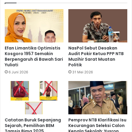
Efan Limantika Optimistis
NasPol Sebut Desakan
Kosgoro 1957 Semakin
Audit Pokir Ketua PPP NTB
Berpengaruh di Bawah Sari
Muzihir Sarat Muatan
Yuliati
Politik
6 Juni 2026
31 Mei 2026
Catatan Buruk Sepanjang
Pemprov NTB Klarifikasi Isu
Sejarah, Pemilihan BEM
Kecurangan Seleksi Calon
Tamsis Bima 2025
Kepala Sekolah: Yusron