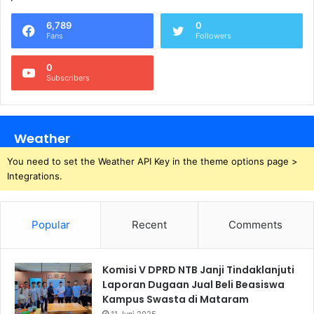
6,789
0
Fans
Followers
0
Subscribers
Weather
You need to set the Weather API Key in the theme options page >
Integrations.
Popular
Recent
Comments
Komisi V DPRD NTB Janji Tindaklanjuti
Laporan Dugaan Jual Beli Beasiswa
Kampus Swasta di Mataram
11 Juni 2025