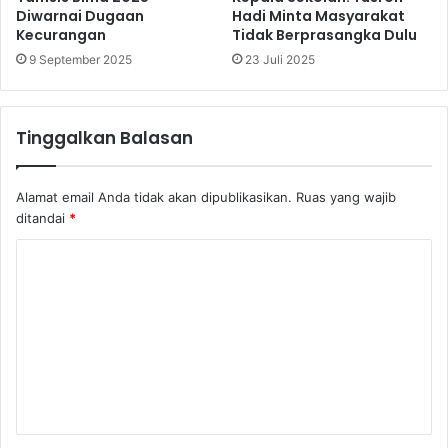
Diwarnai Dugaan
Hadi Minta Masyarakat
Kecurangan
Tidak Berprasangka Dulu
9 September 2025
23 Juli 2025
Tinggalkan Balasan
Alamat email Anda tidak akan dipublikasikan.
Ruas yang wajib
ditandai
*
K
o
m
e
n
t
a