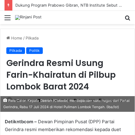
Dukung Program Prabowo Gibran, NTB Institute Sebut MBG dan Kopdes Solusi Percepatan Pembangunan Daerah 3T
Menu
S
fo
Home
/
Pilkada
Pilkada
Politik
Gerindra Resmi Usung
Farin-Khairatun di Pilbup
Lombok Barat 2024
Fendi Marero
Send
17 Juli 2024
0
253
2 minutes read
Para Calon Kepala Daerah (Cakada) mendapatkan surat tugas dari Partai
Gerindra, Rabu 17 Juli 2024 di Hotel Pullman Lombok Tengah. (Iba/Ist)
an
email
Detikntbcom –
Dewan Pimpinan Pusat (DPP) Partai
Gerindra resmi memberikan rekomendasi kepada duet