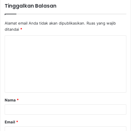
Tinggalkan Balasan
Alamat email Anda tidak akan dipublikasikan.
Ruas yang wajib
ditandai
*
K
o
m
e
n
t
a
Nama
*
r
*
Email
*