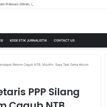
SI
KODE ETIK JURNALISTIK
CONTACT US
 Pendapat Rekom Cagub NTB, Muzihir: Saya Taat Sama Ketum
taris PPP Silang
m Cagub NTB,