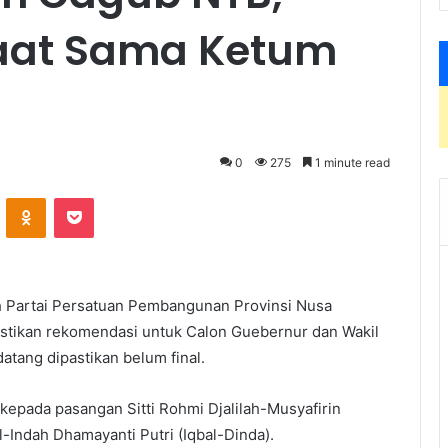
Taat Sama Ketum
0
275
1 minute read
VKontakte
Odnoklassniki
Pocket
 Partai Persatuan Pembangunan Provinsi Nusa
tikan rekomendasi untuk Calon Guebernur dan Wakil
ang dipastikan belum final.
kepada pasangan Sitti Rohmi Djalilah-Musyafirin
-Indah Dhamayanti Putri (Iqbal-Dinda).