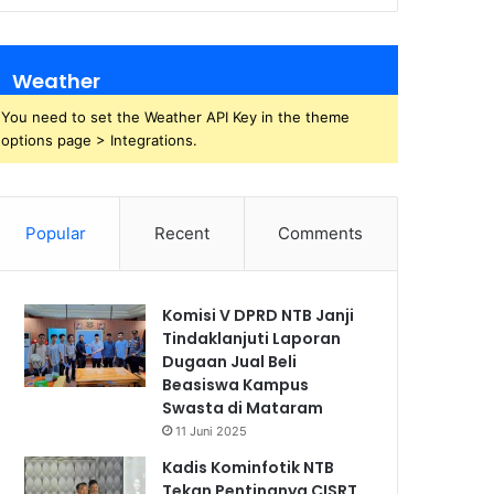
Weather
You need to set the Weather API Key in the theme
options page > Integrations.
Popular
Recent
Comments
Komisi V DPRD NTB Janji
Tindaklanjuti Laporan
Dugaan Jual Beli
Beasiswa Kampus
Swasta di Mataram
11 Juni 2025
Kadis Kominfotik NTB
Tekan Pentingnya CISRT