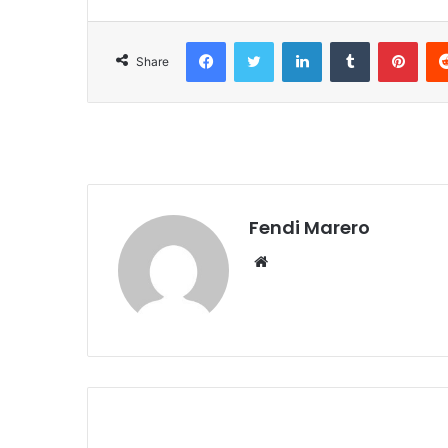
Facebook
Twitter
LinkedIn
Tumblr
Pint
Share
Fendi Marero
Website