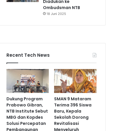
Diadukan ke
Ombudsman NTB
18 Juni 2025
Recent Tech News
Dukung Program
SMAN 9 Mataram
Prabowo Gibran,
Terima 396 Siswa
NTB Institute Sebut
Baru, Kepala
MBG dan Kopdes
Sekolah Dorong
Solusi Percepatan
Revitalisasi
Pembangunan
Menyeluruh