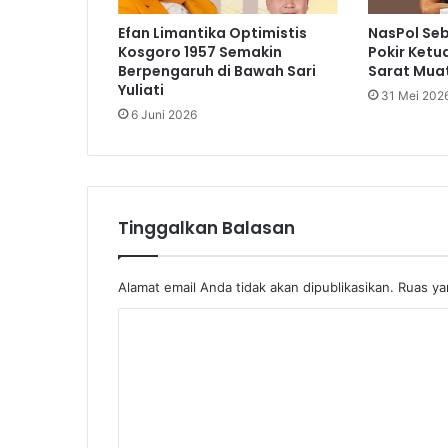
Efan Limantika Optimistis
NasPol Se
Kosgoro 1957 Semakin
Pokir Ketu
Berpengaruh di Bawah Sari
Sarat Muat
Yuliati
31 Mei 202
6 Juni 2026
Tinggalkan Balasan
Alamat email Anda tidak akan dipublikasikan.
Ruas ya
K
o
m
e
n