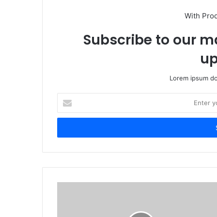
With Pro
Subscribe to our ma
up
Lorem ipsum dol
Enter
your
Email
address