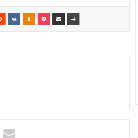
erest
Reddit
VKontakte
Odnoklassniki
Pocket
Share via Email
Print