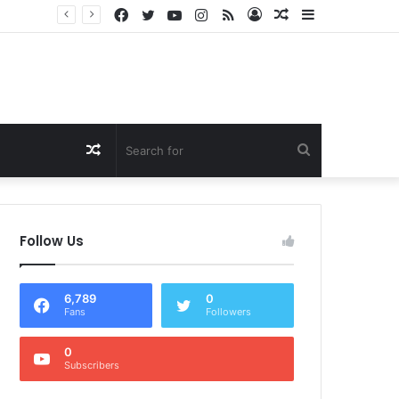
Facebook
Twitter
YouTube
Instagram
RSS
Log
Random
Sidebar
Dukung Program Prabowo Gibran, NTB Institute Sebut MBG dan Kopdes Solusi Percepatan Pembangunan Daerah 3T
In
Article
Random
Search
Article
for
Follow Us
6,789
0
Fans
Followers
0
Subscribers