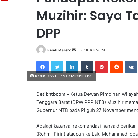
Muzihir: Saya 
DPP
Fendi Marero
Send
18 Juli 2024
an
Facebook
Twitter
LinkedIn
Tumblr
Pinterest
Reddit
email
Ketua DPW PPP NTB Muzihir. (Iba)
Detikntbcom –
Ketua Dewan Pimpinan Wilayah
Tenggara Barat (DPW PPP NTB) Muzihir memas
Gubernur NTB pada Pilgub 27 November mendat
Apalagi katanya, rekomendasi hanya diberikan 
(Rohmi-Firin) ataupun ke Lalu Muhammad Iqbal