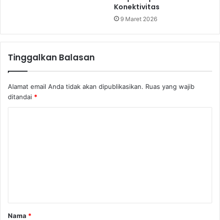
Konektivitas
9 Maret 2026
Tinggalkan Balasan
Alamat email Anda tidak akan dipublikasikan.
Ruas yang wajib
ditandai
*
K
o
m
e
n
t
a
Nama
*
r