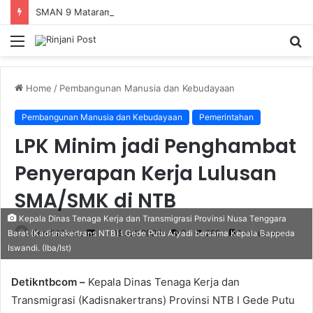
SMAN 9 Mataram Terima 396 Siswa Baru, Kepala Sekolah Dorong Revitalisasi Menyeluruh Fasilitas Pendidikan
Menu
S
fo
Home
/
Pembangunan Manusia dan Kebudayaan
Pembangunan Manusia dan Kebudayaan
Pemerintahan
LPK Minim jadi Penghambat
Penyerapan Kerja Lulusan
SMA/SMK di NTB
Kepala Dinas Tenaga Kerja dan Transmigrasi Provinsi Nusa Tenggara
Fendi Marero
Send
19 Juli 2024
0
280
1 minute read
Barat (Kadisnakertrans NTB) I Gede Putu Aryadi bersama Kepala Bappeda
Iswandi. (Iba/Ist)
an
email
Detikntbcom –
Kepala Dinas Tenaga Kerja dan
Transmigrasi (Kadisnakertrans) Provinsi NTB I Gede Putu