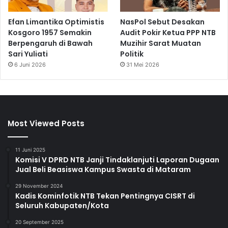
Efan Limantika Optimistis
NasPol Sebut Desakan
Kosgoro 1957 Semakin
Audit Pokir Ketua PPP NTB
Berpengaruh di Bawah
Muzihir Sarat Muatan
Sari Yuliati
Politik
6 Juni 2026
31 Mei 2026
Most Viewed Posts
11 Juni 2025
Komisi V DPRD NTB Janji Tindaklanjuti Laporan Dugaan
Jual Beli Beasiswa Kampus Swasta di Mataram
29 November 2024
Kadis Kominfotik NTB Tekan Pentingnya CISRT di
Seluruh Kabupaten/Kota
20 September 2025