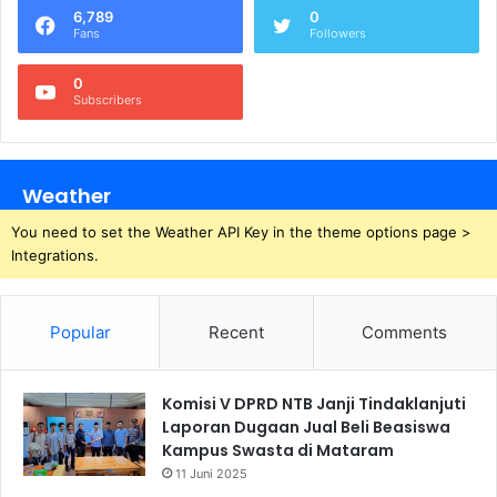
6,789
0
Fans
Followers
0
Subscribers
Weather
You need to set the Weather API Key in the theme options page >
Integrations.
Popular
Recent
Comments
Komisi V DPRD NTB Janji Tindaklanjuti
Laporan Dugaan Jual Beli Beasiswa
Kampus Swasta di Mataram
11 Juni 2025