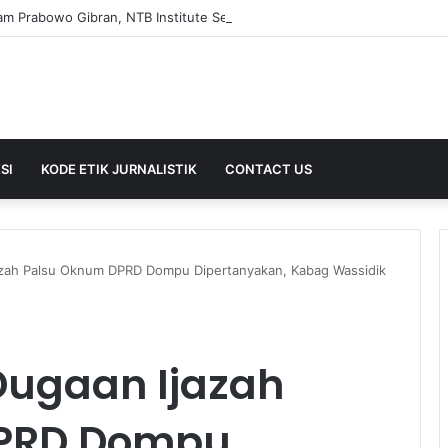
SI
KODE ETIK JURNALISTIK
CONTACT US
azah Palsu Oknum DPRD Dompu Dipertanyakan, Kabag Wassidik
Dugaan Ijazah
DPRD Dompu