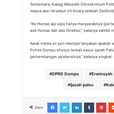
Sementara, Kabag Wassidik Ditreskrimum Pold
massa aksi tersebut irit bicara setelah
Detikn
“Ke Humas aja saya hanya menjawabnya (pertan
ada Humas dan ada Direktur,” katanya sambil
Awak media ini pun mempertanyakan apakah ad
Polres Dompu khusus terkait kasus ijazah Palsu
perkembangan asistensinya,” katanya singkat. 
DPRD Dompu
Erwinsyah
Ijazah palsu
Kab
Facebook
Twitter
LinkedIn
Tumblr
Pint
Share