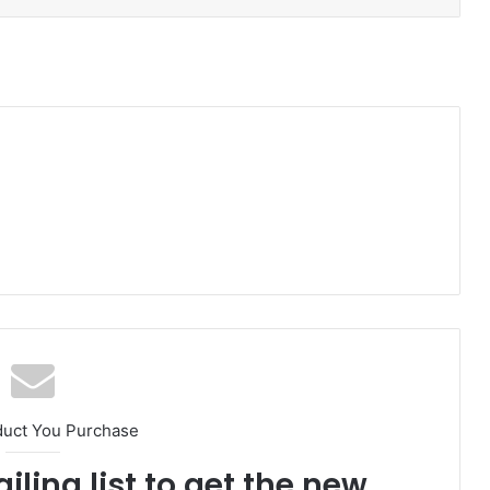
duct You Purchase
iling list to get the new