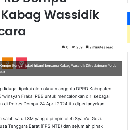
 Kabag Wassidik
icara
0
259
2 minutes read
VKontakte
Odnoklassniki
Pocket
empo (tengah jaket hitam) bersama Kabag Wassidik Ditreskrimum Polda
Iba)
g diduga dipakai oleh oknum anggota DPRD Kabupaten
Erwinsyah Fraksi PBB untuk mencalonkan diri sebagai
an di Polres Dompu 24 April 2024 itu dipertanyakan.
eh salah satu LSM yang dipimpin oleh Syam’ul Gozi.
Nusa Tenggara Barat (FPS NTB) dan sejumlah pihak