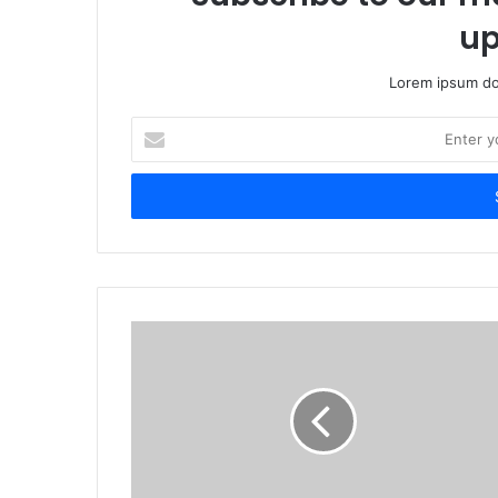
up
Lorem ipsum dol
Enter
your
Email
address