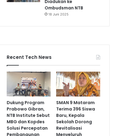
Diadukan ke
Ombudsman NTB
18 Juni 2025
Recent Tech News
Dukung Program
SMAN 9 Mataram
Prabowo Gibran,
Terima 396 Siswa
NTB Institute Sebut
Baru, Kepala
MBG dan Kopdes
Sekolah Dorong
Solusi Percepatan
Revitalisasi
Pembangunan
Menyeluruh