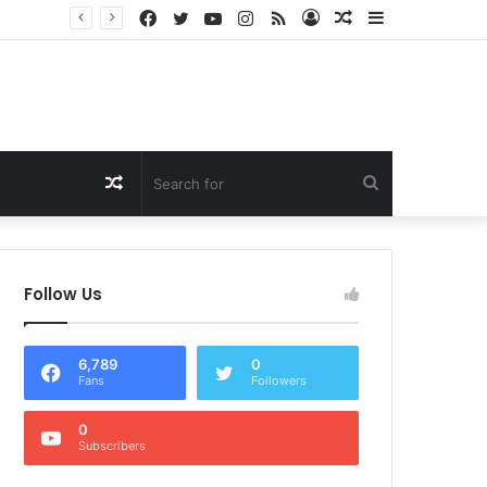
Facebook
Twitter
YouTube
Instagram
RSS
Log
Random
Sidebar
Dukung Program Prabowo Gibran, NTB Institute Sebut MBG dan Kopdes Solusi Percepatan Pembangunan Daerah 3T
In
Article
Random
Search
Article
for
Follow Us
6,789
0
Fans
Followers
0
Subscribers