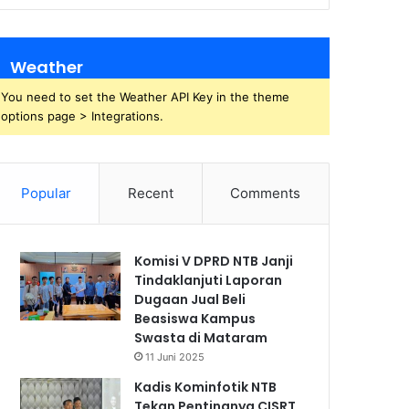
Weather
You need to set the Weather API Key in the theme
options page > Integrations.
Popular
Recent
Comments
Komisi V DPRD NTB Janji
Tindaklanjuti Laporan
Dugaan Jual Beli
Beasiswa Kampus
Swasta di Mataram
11 Juni 2025
Kadis Kominfotik NTB
Tekan Pentingnya CISRT