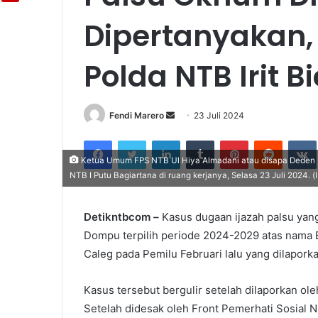
Dipertanyakan,
Polda NTB Irit B
Fendi Marero
Send
23 Juli 2024
an
Facebook
Twitter
LinkedIn
Tumblr
Pinterest
Reddit
email
Ketua Umum FPS NTB Ul Hiya Almadani atau disapa Deden K
NTB I Putu Bagiartana di ruang kerjanya, Selasa 23 Juli 2024. (
Detikntbcom –
Kasus dugaan ijazah palsu yan
Dompu terpilih periode 2024-2029 atas nama 
Caleg pada Pemilu Februari lalu yang dilapork
Kasus tersebut bergulir setelah dilaporkan ol
Setelah didesak oleh Front Pemerhati Sosial 