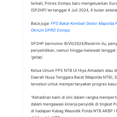
terkait, Polres Dompu baru mengeluarkan Sur
(SP2HP) tertanggal 4 Juli 2024, 4 bulan setela
Baca juga:
FPS Bakal Kembali Gedor Mapolda 
Oknum DPRD Dompu
SP2HP bernomor B/VII/2024/Reskrim itu, peny
penyelidikan, namun hingga melewati tenggat 
‘gelap’.
Ketua Umum FPS NTB Ul Hiya Almadani atau d
Daerah Nusa Tenggara Barat (Mapolda NTB), Se
tersebut untuk mempertanyakan progres kasus
“Kehadiran kami di sini dalam rangka memper
dalam mengawasi kinerja penyidik di tingkat 
di hadapan Kabag Wassidik Polda NTB AKBP I P