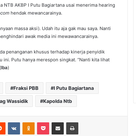
a NTB AKBP I Putu Bagiartana usai menerima hearing
tbcom
hendak mewancarainya.
yaan massa aksi). Udah itu aja gak mau saya. Nanti
 menghindari awak media ini mewawancarainya.
a penanganan khusus terhadap kinerja penyidik
 ini. Putu hanya merespon singkat. “Nanti kita lihat
(
Iba
)
Fraksi PBB
I Putu Bagiartana
ag Wassidik
Kapolda Ntb
erest
Reddit
VKontakte
Odnoklassniki
Pocket
Share via Email
Print