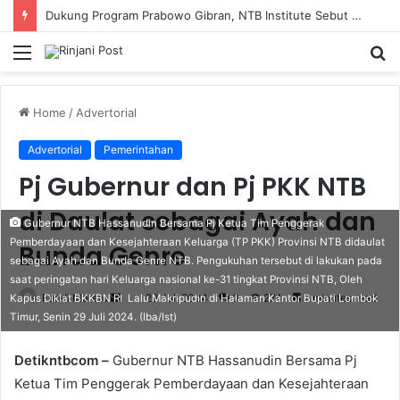
Dukung Program Prabowo Gibran, NTB Institute Sebut MBG dan Kopdes Solusi Percepatan Pembangunan Daerah 3T
Menu
S
fo
Home
/
Advertorial
Advertorial
Pemerintahan
Pj Gubernur dan Pj PKK NTB
di Daulat sebagai Ayah dan
Gubernur NTB Hassanudin Bersama Pj Ketua Tim Penggerak
Pemberdayaan dan Kesejahteraan Keluarga (TP PKK) Provinsi NTB didaulat
Bunda Genre
sebagai Ayah dan Bunda Genre NTB. Pengukuhan tersebut di lakukan pada
saat peringatan hari Keluarga nasional ke-31 tingkat Provinsi NTB, Oleh
Fendi Marero
Send
29 Juli 2024
0
274
2 minutes read
Kapus Diklat BKKBN RI Lalu Makripudin di Halaman Kantor Bupati Lombok
Timur, Senin 29 Juli 2024. (Iba/Ist)
an
email
Detikntbcom –
Gubernur NTB Hassanudin Bersama Pj
Ketua Tim Penggerak Pemberdayaan dan Kesejahteraan