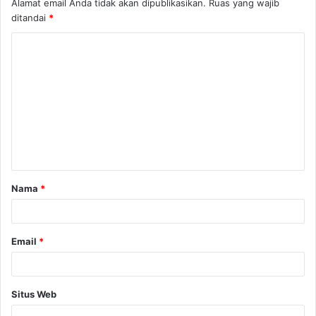
Alamat email Anda tidak akan dipublikasikan.
Ruas yang wajib
ditandai
*
K
o
m
e
n
t
a
Nama
*
r
*
Email
*
Situs Web