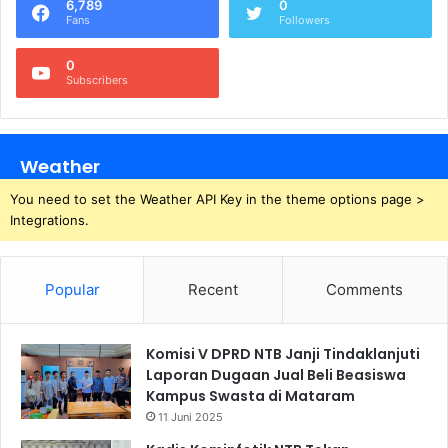
6,789
0
Fans
Followers
0
Subscribers
Weather
You need to set the Weather API Key in the theme options page >
Integrations.
Popular
Recent
Comments
Komisi V DPRD NTB Janji Tindaklanjuti
Laporan Dugaan Jual Beli Beasiswa
Kampus Swasta di Mataram
11 Juni 2025