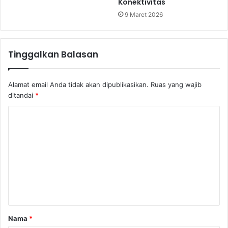
Konektivitas
9 Maret 2026
Tinggalkan Balasan
Alamat email Anda tidak akan dipublikasikan.
Ruas yang wajib
ditandai
*
K
o
m
e
n
t
a
Nama
*
r