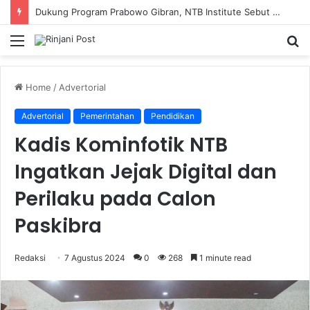
Dukung Program Prabowo Gibran, NTB Institute Sebut MBG dan Kopdes Solusi Percepatan Pembangunan Daerah 3T
Menu
S
fo
Home
/
Advertorial
Advertorial
Pemerintahan
Pendidikan
Kadis Kominfotik NTB
Ingatkan Jejak Digital dan
Perilaku pada Calon
Paskibra
Redaksi
7 Agustus 2024
0
268
1 minute read