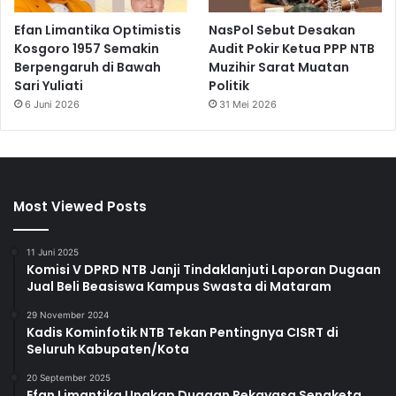
Efan Limantika Optimistis
NasPol Sebut Desakan
Kosgoro 1957 Semakin
Audit Pokir Ketua PPP NTB
Berpengaruh di Bawah
Muzihir Sarat Muatan
Sari Yuliati
Politik
6 Juni 2026
31 Mei 2026
Most Viewed Posts
11 Juni 2025
Komisi V DPRD NTB Janji Tindaklanjuti Laporan Dugaan
Jual Beli Beasiswa Kampus Swasta di Mataram
29 November 2024
Kadis Kominfotik NTB Tekan Pentingnya CISRT di
Seluruh Kabupaten/Kota
20 September 2025
Efan Limantika Ungkap Dugaan Rekayasa Sengketa