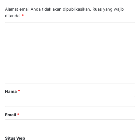
Alamat email Anda tidak akan dipublikasikan.
Ruas yang wajib
ditandai
*
K
o
m
e
n
t
a
Nama
*
r
*
Email
*
Situs Web