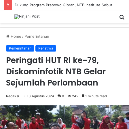
Dukung Program Prabowo Gibran, NTB Institute Sebut MBG dan Kopdes Solusi Percepatan Pembangunan Daerah 3T
Menu
S
fo
Home
/
Pemerintahan
Pemerintahan
Peristiwa
Peringati HUT RI ke-79,
Diskominfotik NTB Gelar
Sejumlah Perlombaan
Redaksi
13 Agustus 2024
0
242
1 minute read