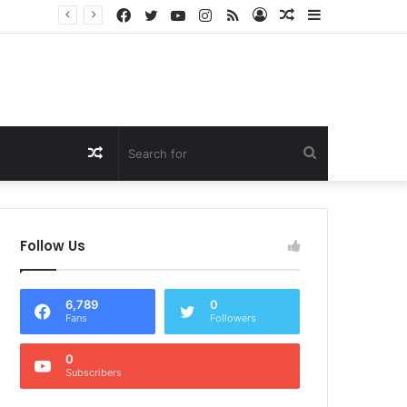
Facebook
Twitter
YouTube
Instagram
RSS
Log
Random
Sidebar
Dukung Program Prabowo Gibran, NTB Institute Sebut MBG dan Kopdes Solusi Percepatan Pembangunan Daerah 3T
In
Article
Random
Search
Article
for
Follow Us
6,789
0
Fans
Followers
0
Subscribers