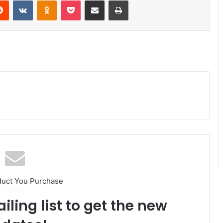
erest
Reddit
VKontakte
Odnoklassniki
Pocket
Share via Email
Print
duct You Purchase
iling list to get the new