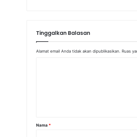
Tinggalkan Balasan
Alamat email Anda tidak akan dipublikasikan.
Ruas ya
K
o
m
e
n
t
a
Nama
*
r
*