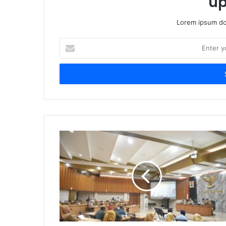
up
Lorem ipsum dol
Enter
your
Email
address