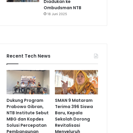
Diadukan ke
Ombudsman NTB
18 Juni 2025
Recent Tech News
Dukung Program
SMAN 9 Mataram
Prabowo Gibran,
Terima 396 Siswa
NTB Institute Sebut
Baru, Kepala
MBG dan Kopdes
Sekolah Dorong
Solusi Percepatan
Revitalisasi
Pembangunan
Menyeluruh