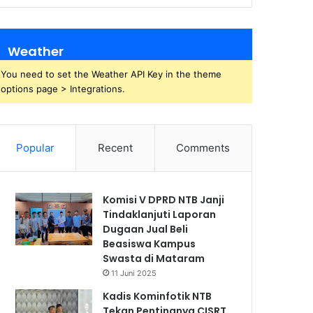
Weather
You need to set the Weather API Key in the theme
options page > Integrations.
Popular
Recent
Comments
Komisi V DPRD NTB Janji
Tindaklanjuti Laporan
Dugaan Jual Beli
Beasiswa Kampus
Swasta di Mataram
11 Juni 2025
Kadis Kominfotik NTB
Tekan Pentingnya CISRT