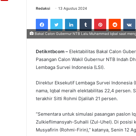
Redaksi
13 Agustus 2024
Facebook
Twitter
LinkedIn
Tumblr
Pinterest
Reddit
Bakal Calon Gubernur NTB Lalu Muhammad Iqbal saat mengha
Detikntbcom –
Elektabilitas Bakal Calon Gube
Pasangan Calon Wakil Gubernur NTB Indah Dham
Lembaga Survei Indonesia (LSI).
Direktur Eksekutif Lembaga Survei Indonesia 
nama, Iqbal meraih elektabilitas 22,4 persen.
terakhir Sitti Rohmi Djalilah 21 persen.
“Sementara untuk simulasi pasangan paslon Iq
Zulkieflimansyah-Suhaili (Zul-Uhel). Di posisi k
Musyafirin (Rohmi-Firin),” katanya, Senin 12 