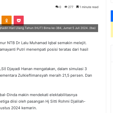
0
277
1 minute read
VKontakte
Odnoklassniki
Pocket
diri Hari Ulang Tahun (HUT) Bima ke-384, Jumat 5 Juli 2024. (Iba)
rnur NTB Dr Lalu Muhamad Iqbal semakin melejit.
ayanti Putri menempati posisi teratas dari hasil
(LSI) Djayadi Hanan mengatakan, dalam simulasi 3
 Sementara Zulkieflimansyah meraih 21,5 persen. Dan
bal-Dinda makin mendekati elektabilitasnya
etiga diisi oleh pasangan Hj Sitti Rohmi Djalilah-
Agustus 2024 kemarin.