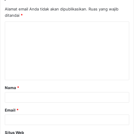
Alamat email Anda tidak akan dipublikasikan.
Ruas yang wajib
ditandai
*
K
o
m
e
n
t
a
Nama
*
r
*
Email
*
Situs Web