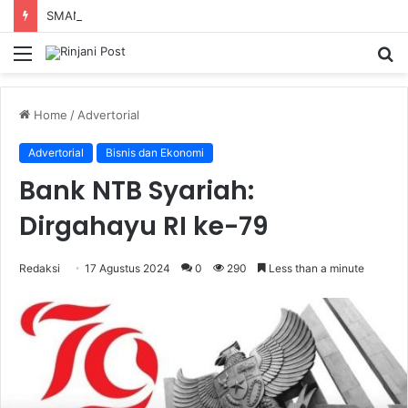
SMAN 9 Mataram Terima 396 Siswa Baru, Kepala Sekolah Dorong Revitalisasi Menyeluruh Fasilitas Pendidikan
Menu
S
fo
Home
/
Advertorial
Advertorial
Bisnis dan Ekonomi
Bank NTB Syariah:
Dirgahayu RI ke-79
Redaksi
17 Agustus 2024
0
290
Less than a minute