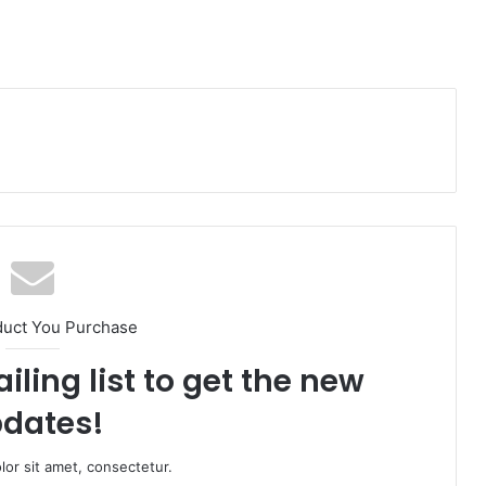
duct You Purchase
iling list to get the new
dates!
or sit amet, consectetur.