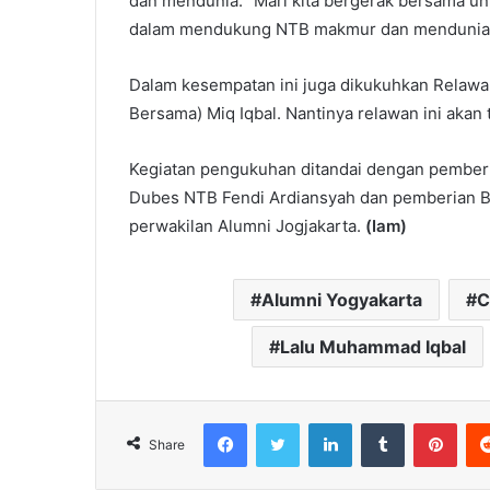
dan mendunia. “Mari kita bergerak bersama un
dalam mendukung NTB makmur dan mendunia,”
Dalam kesempatan ini juga dikukuhkan Relaw
Bersama) Miq Iqbal. Nantinya relawan ini akan 
Kegiatan pengukuhan ditandai dengan pemberi
Dubes NTB Fendi Ardiansyah dan pemberian B
perwakilan Alumni Jogjakarta.
(Iam)
Alumni Yogyakarta
C
Lalu Muhammad Iqbal
Facebook
Twitter
LinkedIn
Tumblr
Pint
Share