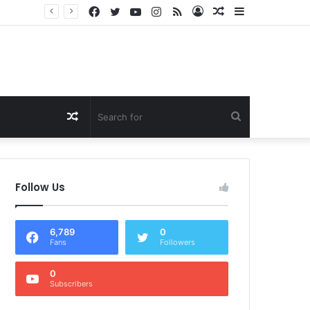
Facebook
Twitter
YouTube
Instagram
RSS
Log
Random
Sidebar
Dukung Program Prabowo Gibran, NTB Institute Sebut MBG dan Kopdes Solusi Percepatan Pembangunan Daerah 3T
In
Article
Random
Search
Article
for
Follow Us
6,789
0
Fans
Followers
0
Subscribers