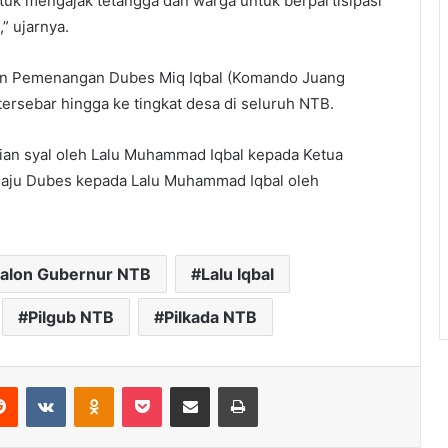
tuk mengajak tetangga dan warga untuk berpartisipasi
 ujarnya.
an Pemenangan Dubes Miq Iqbal (Komando Juang
tersebar hingga ke tingkat desa di seluruh NTB.
an syal oleh Lalu Muhammad Iqbal kepada Ketua
aju Dubes kepada Lalu Muhammad Iqbal oleh
alon Gubernur NTB
Lalu Iqbal
Pilgub NTB
Pilkada NTB
erest
Reddit
VKontakte
Odnoklassniki
Pocket
Share via Email
Print