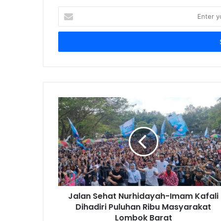
Enter
your
Email
address
Jalan Sehat Nurhidayah-Imam Kafali
Dihadiri Puluhan Ribu Masyarakat
Lombok Barat