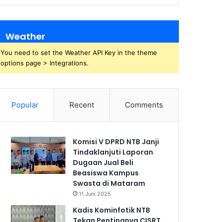
Weather
You need to set the Weather API Key in the theme
options page > Integrations.
Popular
Recent
Comments
Komisi V DPRD NTB Janji
Tindaklanjuti Laporan
Dugaan Jual Beli
Beasiswa Kampus
Swasta di Mataram
11 Juni 2025
Kadis Kominfotik NTB
Tekan Pentingnya CISRT