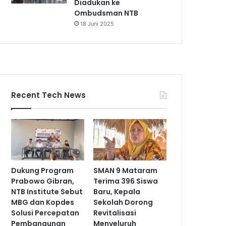
Diadukan ke
Ombudsman NTB
18 Juni 2025
Recent Tech News
Dukung Program
SMAN 9 Mataram
Prabowo Gibran,
Terima 396 Siswa
NTB Institute Sebut
Baru, Kepala
MBG dan Kopdes
Sekolah Dorong
Solusi Percepatan
Revitalisasi
Pembangunan
Menyeluruh