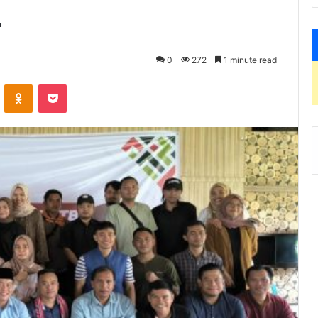
4
0
272
1 minute read
VKontakte
Odnoklassniki
Pocket