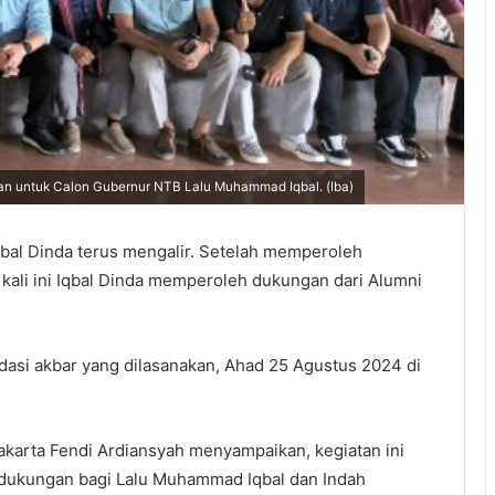
n untuk Calon Gubernur NTB Lalu Muhammad Iqbal. (Iba)
al Dinda terus mengalir. Setelah memperoleh
kali ini Iqbal Dinda memperoleh dukungan dari Alumni
dasi akbar yang dilasanakan, Ahad 25 Agustus 2024 di
jakarta Fendi Ardiansyah menyampaikan, kegiatan ini
 dukungan bagi Lalu Muhammad Iqbal dan Indah