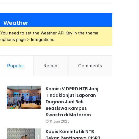
Weather
You need to set the Weather API Key in the theme
options page > Integrations.
Popular
Recent
Comments
Komisi V DPRD NTB Janji
Tindaklanjuti Laporan
Dugaan Jual Beli
Beasiswa Kampus
Swasta di Mataram
11 Juni 2025
Kadis Kominfotik NTB
Tekan Pentingnya CISRT