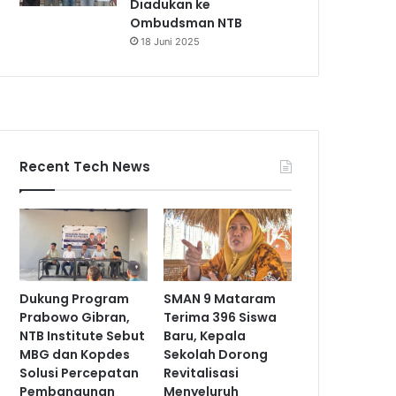
Diadukan ke
Ombudsman NTB
18 Juni 2025
Recent Tech News
Dukung Program
SMAN 9 Mataram
Prabowo Gibran,
Terima 396 Siswa
NTB Institute Sebut
Baru, Kepala
MBG dan Kopdes
Sekolah Dorong
Solusi Percepatan
Revitalisasi
Pembangunan
Menyeluruh