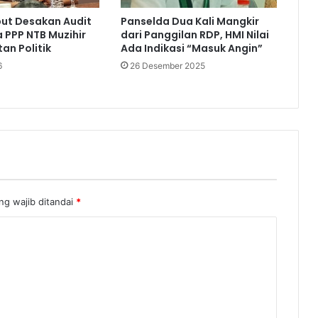
but Desakan Audit
Panselda Dua Kali Mangkir
a PPP NTB Muzihir
dari Panggilan RDP, HMI Nilai
an Politik
Ada Indikasi “Masuk Angin”
6
26 Desember 2025
ng wajib ditandai
*