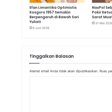
Efan Limantika Optimistis
NasPol Se
Kosgoro 1957 Semakin
Pokir Ketu
Berpengaruh di Bawah Sari
Sarat Muat
Yuliati
31 Mei 202
6 Juni 2026
Tinggalkan Balasan
Alamat email Anda tidak akan dipublikasikan.
Ruas ya
K
o
m
e
n