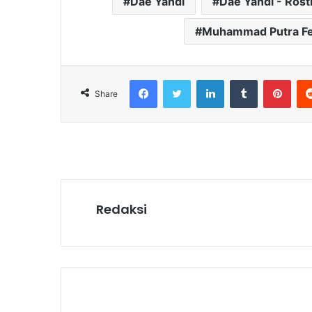
Dae Yandi
Dae Yandi - Rosti
Muhammad Putra Fe
Facebook
Twitter
LinkedIn
Tumblr
Pint
Share
Redaksi