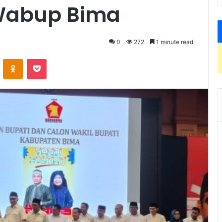
 Wabup Bima
0
272
1 minute read
VKontakte
Odnoklassniki
Pocket