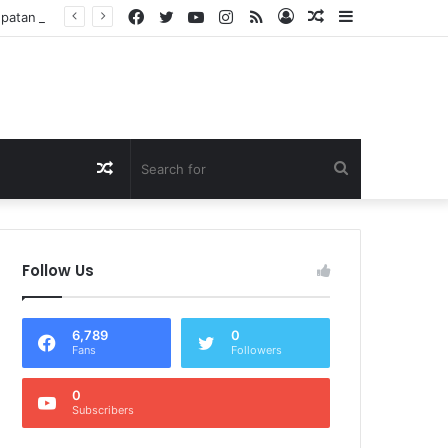
Facebook
Twitter
YouTube
Instagram
RSS
Log
Random
Sidebar
Dukung Program Prabowo Gibran, NTB Institute Sebut MBG dan Kopdes Solusi Percepatan Pembangunan Daerah 3T
In
Article
Random
Search
Article
for
Follow Us
6,789
0
Fans
Followers
0
Subscribers