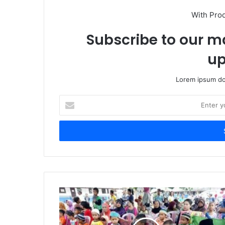
With Pro
Subscribe to our ma
up
Lorem ipsum dol
Enter
your
Email
address