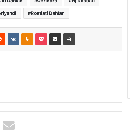
ati Dahlan
Gerindra
Hj Rostiati
riyandi
Rostiati Dahlan
erest
Reddit
VKontakte
Odnoklassniki
Pocket
Share via Email
Print