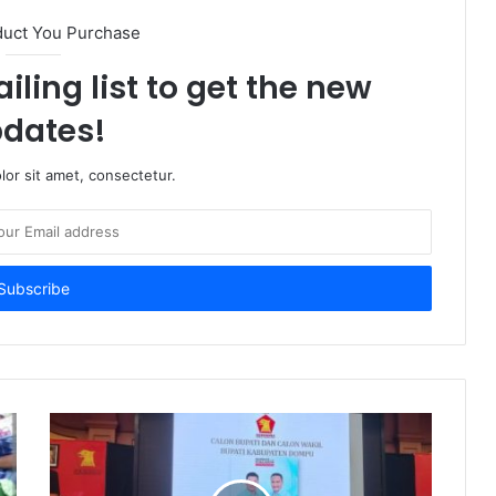
duct You Purchase
iling list to get the new
dates!
or sit amet, consectetur.